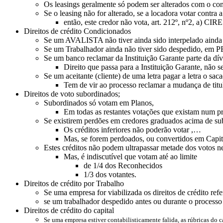
Os leasings geralmente só podem ser alterados com o co
Se o leasing não for alterado, se a locadora votar contra a
então, este credor não vota, art. 212º, nº2, a) CIRE 
Direitos de crédito Condicionados
Se um AVALISTA não tiver ainda sido interpelado ainda 
Se um Trabalhador ainda não tiver sido despedido, em P
Se um banco reclamar da Instituição Garante parte da dívi
Direito que passa para a Instituição Garante, não 
Se um aceitante (cliente) de uma letra pagar a letra o s
Tem de vir ao processo reclamar a mudança de titul
Direitos de voto subordinados;
Subordinados só votam em Planos,
Em todas as restantes votações que existam num pr
Se existirem perdões em credores graduados acima de s
Os créditos inferiores não poderão votar ,…
Mas, se forem perdoados, ou convertidos em Capita
Estes créditos não podem ultrapassar metade dos votos n
Mas, é indiscutível que votam até ao limite
de 1/4 dos Reconhecidos
1/3 dos votantes.
Direitos de crédito por Trabalho
Se uma empresa for viabilizada os direitos de crédito re
se um trabalhador despedido antes ou durante o processo 
Direitos de crédito do capital
Se uma empresa estiver contabilisticamente falida, as rúbricas do