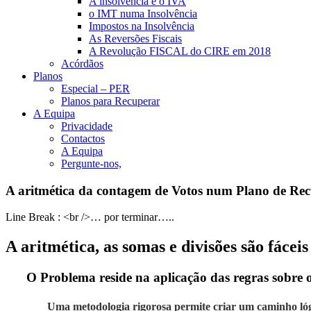
A insolvência e o IVA
o IMT numa Insolvência
Impostos na Insolvência
As Reversões Fiscais
A Revolução FISCAL do CIRE em 2018
Acórdãos
Planos
Especial – PER
Planos para Recuperar
A Equipa
Privacidade
Contactos
A Equipa
Pergunte-nos,
A aritmética da contagem de Votos num Plano de Re
Line Break : <br />… por terminar…..
A aritmética, as somas e divisões são fáceis 
O Problema reside na aplicação das regras sobre os
Uma metodologia rigorosa permite criar um caminho lóg