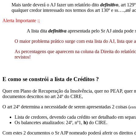
Mais tarde deverá o AJ fazer um relatório dito
definitivo
, art 129
qualquer credor interessado nos termos dos art 130º e ss….,até 
Alerta Importante :;
A lista dita
definitiva
apresentada pelo Sr AJ ainda pode se
O maior problema prático surge com esta lista do AJ, lista
que
a
As percentagens que aparecem na coluna da Direita do relatór
revistos!
E como se constrói a lista de Créditos ?
Quer em Plano de Recuperação da Insolvência, quer no PEAP, quer n
documentos descritos no art 24º do CIRE,
O art 24º determina a necessidade de serem apresentadas 2 coisas (
ent
Lista de credores, devendo cada crédito ser detalhado em separa
Os balancetes atualizados: 24º, nº1,
h)
do CIRE.
Com estes 2 documentos o Sr AJP nomeado poderá aferir os direitos d