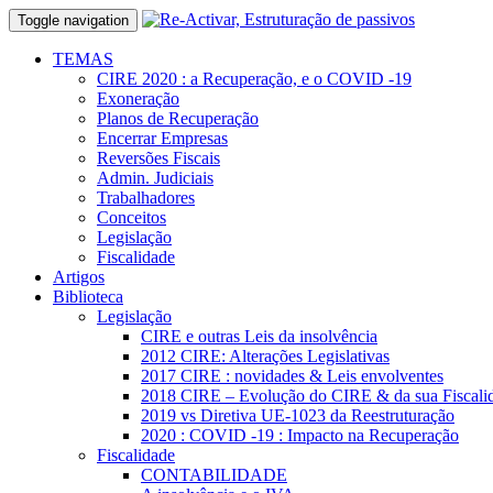
Toggle navigation
TEMAS
CIRE 2020 : a Recuperação, e o COVID -19
Exoneração
Planos de Recuperação
Encerrar Empresas
Reversões Fiscais
Admin. Judiciais
Trabalhadores
Conceitos
Legislação
Fiscalidade
Artigos
Biblioteca
Legislação
CIRE e outras Leis da insolvência
2012 CIRE: Alterações Legislativas
2017 CIRE : novidades & Leis envolventes
2018 CIRE – Evolução do CIRE & da sua Fiscali
2019 vs Diretiva UE-1023 da Reestruturação
2020 : COVID -19 : Impacto na Recuperação
Fiscalidade
CONTABILIDADE