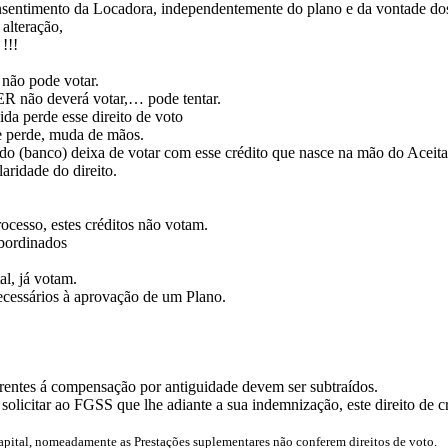
nsentimento da Locadora, independentemente do plano e da vontade dos 
 alteração,
!!!
não pode votar.
ER não deverá votar,… pode tentar.
da perde esse direito de voto
se perde, muda de mãos.
acado (banco) deixa de votar com esse crédito que nasce na mão do Aceit
aridade do direito.
ocesso, estes créditos não votam.
ubordinados
l, já votam.
ecessários à aprovação de um Plano.
ferentes á compensação por antiguidade devem ser subtraídos.
solicitar ao FGSS que lhe adiante a sua indemnização, este direito de 
 capital, nomeadamente as Prestações suplementares não conferem direitos de voto.