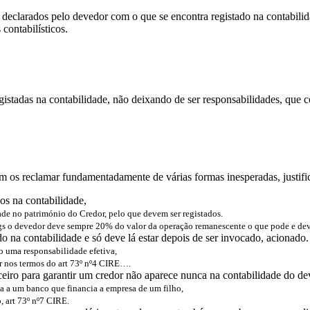
 declarados pelo devedor com o que se encontra registado na contabilida
contabilísticos.
stadas na contabilidade, não deixando de ser responsabilidades, que co
uem os reclamar fundamentadamente de várias formas inesperadas, justif
os na contabilidade,
ade no património do Credor, pelo que devem ser registados.
gs o devedor deve sempre 20% do valor da operação remanescente o que pode e deve
na contabilidade e só deve lá estar depois de ser invocado, acionado.
o uma responsabilidade efetiva,
ar nos termos do art 73º nº4 CIRE….
eiro para garantir um credor não aparece nunca na contabilidade do de
ia a um banco que financia a empresa de um filho,
, art 73º nº7 CIRE.