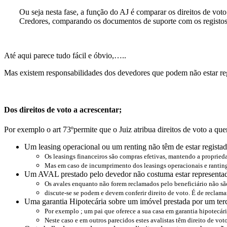
Ou seja nesta fase, a função do AJ é comparar os direitos de voto
Credores, comparando os documentos de suporte com os registos 
Até aqui parece tudo fácil e óbvio,…..
Mas existem responsabilidades dos devedores que podem não estar regi
Dos direitos de voto a acrescentar;
Por exemplo o art 73ºpermite que o Juiz atribua direitos de voto a q
Um leasing operacional ou um renting não têm de estar registad
Os leasings financeiros são compras efetivas, mantendo a propried
Mas em caso de incumprimento dos leasings operacionais e rantin
Um AVAL prestado pelo devedor não costuma estar representado 
Os avales enquanto não forem reclamados pelo beneficiário não sã
discute-se se podem e devem conferir direito de voto. É de reclam
Uma garantia Hipotecária sobre um imóvel prestada por um terc
Por exemplo ; um pai que oferece a sua casa em garantia hipotecár
Neste caso e em outros parecidos estes avalistas têm direito de voto