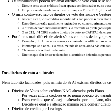
Os trabalhadores podem reclamar direitos de voto com base não
Discute-se se estes créditos ficam apenas condicionados ou se vot
Em processo de insolvência pleno votam, em PER e PEAP, é discut
O mais controverso são os direitos de voto dos sócios e Gestores
Assente está que os créditos subordinados não podem representar m
Estes direitos estão geralmente registados ou como suprimentos, o
O direito de voto mais indiscutível é o referente às prestações sup
O art 212, nº4 CIRE confere direitos de voto ao CAPITAL da empres
Por fim os mais difíceis de aferir são os contratos de longo praz
Exemplo ; Um fornecedor começa a construir um edifício para o d
Interrompe-se a obra,.. e o resto, metade da obra, ainda não está f
Claramente tem direitos de voto !
Direitos que têm de ser reclamados discutidos e defendidos perante
Dos direitos de voto a subtrair:
Nem tudo são facilidades, pois na lista do Sr AJ existem direitos de 
Direitos de Votos sobre créditos NÃO alterados pelo Plano.
Por vezes alguns credores estão numa posição tão garanti
Estes créditos que não sejam alterados por um plano, não 
Discute-se qual é a alteração minima para conferir direito
Direitos de crédito por Leasings