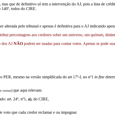
º, mas que de definitivo só tem a intervenção do AJ, pois a lista de cré
ao 140º, todos do CIRE.
r alterada pelo tribunal e apenas é definitiva para o AJ indicando apen
tribui percentagens aos credores sobre um universo, um quórum, distin
io dos AJ
NÃO
podem ser usadas para contar votos. Apenas se pode usar
o PER, mesmo na versão simplificada do art 17º-I, no nº1
in
fine
determ
) que aqui relevam:
re outras
do: art. 24º, nº1,
a)
, do CIRE,
e voto que cada credor reclamar e ou impugnar.