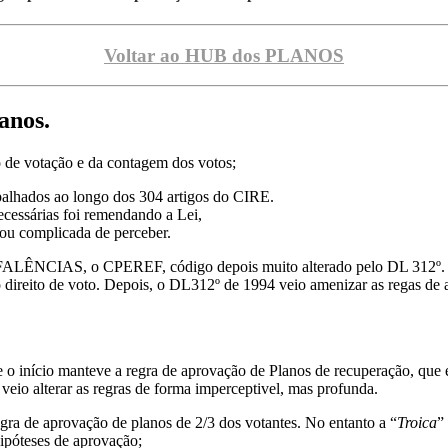
Voltar ao HUB dos PLANOS
anos.
 de votação e da contagem dos votos;
spalhados ao longo dos 304 artigos do CIRE.
ecessárias foi remendando a Lei,
ou complicada de perceber.
as FALÊNCIAS, o CPEREF, código depois muito alterado pelo DL 312º.
o direito de voto. Depois, o DL312º de 1994 veio amenizar as regas de
 início manteve a regra de aprovação de Planos de recuperação, que e
e veio alterar as regras de forma imperceptivel, mas profunda.
a de aprovação de planos de 2/3 dos votantes. No entanto a “
Troica
”
ipóteses de aprovação;