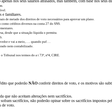
 apenas nos seus salários atrasados, mas também, com base nos seus di
am.
ível.
 e familiares.
ais de metade dos direitos de voto necessários para aprovar um plano.
u como créditos diversos na conta 27 do SNS.
lementares.
a, desde que a situação líquida o permita.
o.
evedor e vai a meio,….. quando puf….
aturado nem contabilizado.
 o Tribunal nos termos do a t 73º, nº4, CIRE.
crédito que poderão
NÃO
conferir direitos de voto, e os motivos são subt
da que não aceitam alterações nem sacrifícios.
sofram sacrifícios, não poderão opinar sobre os sacrifícios impostos pel
s de voto.