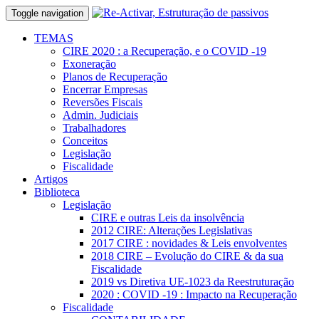
Toggle navigation
TEMAS
CIRE 2020 : a Recuperação, e o COVID -19
Exoneração
Planos de Recuperação
Encerrar Empresas
Reversões Fiscais
Admin. Judiciais
Trabalhadores
Conceitos
Legislação
Fiscalidade
Artigos
Biblioteca
Legislação
CIRE e outras Leis da insolvência
2012 CIRE: Alterações Legislativas
2017 CIRE : novidades & Leis envolventes
2018 CIRE – Evolução do CIRE & da sua
Fiscalidade
2019 vs Diretiva UE-1023 da Reestruturação
2020 : COVID -19 : Impacto na Recuperação
Fiscalidade