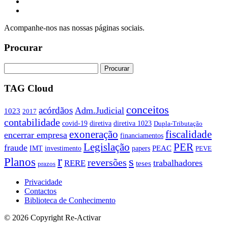
Acompanhe-nos nas nossas páginas sociais.
Procurar
TAG Cloud
conceitos
acórdãos
Adm.Judicial
1023
2017
contabilidade
covid-19
diretiva
diretiva 1023
Dupla-Tributação
exoneração
fiscalidade
encerrar empresa
financiamentos
PER
Legislação
fraude
PEAC
IMT
investimento
papers
PEVE
r
s
Planos
reversões
trabalhadores
RERE
teses
prazos
Privacidade
Contactos
Biblioteca de Conhecimento
© 2026 Copyright Re-Activar