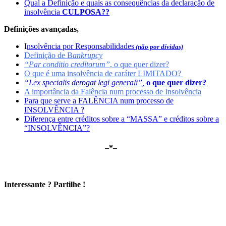
Qual a Definição e quais as consequências da declaração de
insolvência
CULPOSA??
Definições avançadas,
I
nsolvência por Responsabilidades
(não por dívidas)
Definição de B
ankrupcy
“Par conditio creditorum”
, o que quer dizer?
O que é uma insolvência de caráter LIMITADO?
“Lex specialis derogat legi generali”,
o que quer dizer?
A importância da Falência num processo de Insolvência
Para que serve a FALÊNCIA num processo de
INSOLVÊNCIA ?
Diferença entre créditos sobre a “MASSA” e créditos sobre a
“INSOLVÊNCIA”?
–*–
Interessante ? Partilhe !
ACÓRDÃOS & Insolvência