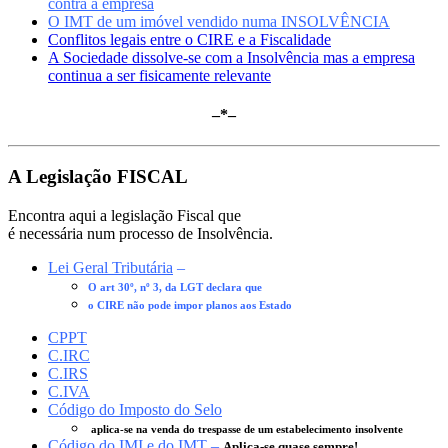
contra a empresa
O IMT de um imóvel vendido numa INSOLVÊNCIA
Conflitos legais entre o CIRE e a Fiscalidade
A Sociedade dissolve-se com a Insolvência mas a empresa
continua a ser fisicamente relevante
–*–
A Legislação FISCAL
Encontra aqui a legislação Fiscal que
é necessária num processo de Insolvência.
Lei Geral Tributária
–
O art 30º, nº 3, da LGT declara que
o CIRE não pode impor planos aos Estado
CPPT
C.IRC
C.IRS
C.IVA
Código do Imposto do Selo
aplica-se na venda do trespasse de um estabelecimento insolvente
Código do IMI e do IMT
–
Aplica-se quase sempre!