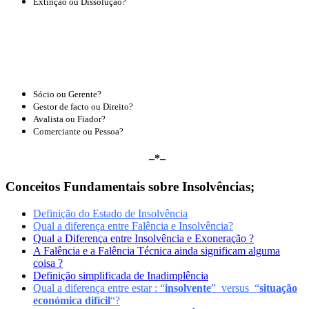
Extinção ou Dissolução?
Diferenças
Fundamentais
Sócio ou Gerente?
Gestor de facto ou Direito?
Avalista ou Fiador?
Comerciante ou Pessoa?
–*–
Conceitos Fundamentais sobre Insolvências;
Definição do Estado de Insolvência
Qual a diferença entre Falência e Insolvência?
Qual a Diferença entre Insolvência e Exoneração ?
A Falência e a Falência Técnica ainda significam alguma
coisa ?
Definição simplificada de Inadimplência
Qual a diferença entre estar : “
insolvente
” versus “
situação
económica difícil
“
?