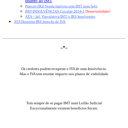
quanto ao IMT
Parecer-DGI-Venda imóveis sem IMT nem Selo
IMT-INSOLVÊNCIAS Circular-2014-1
Desactualidado!
ATA – Inf. Vinculativa IMT x IRS Insolventes
ATA Doutrina-IRS Isenção de IVA
–*–
a Insolvência e o IVA !
Os credores podem recuperar o IVA de uma Insolvência.
Mas o IVA tem enorme impacto nos planos de viabilidade
o IMT numa Insolvência
Tem sempre de se pagar IMT num Leilão Judicial
Excecionalmente existem benefícios fiscais.
Impostos na Insolvência