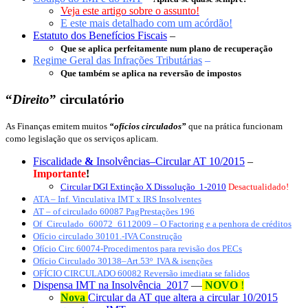
Veja este artigo sobre o assunto!
E este mais detalhado com um acórdão!
Estatuto dos Benefícios Fiscais
–
Que se aplica perfeitamente num plano de recuperação
Regime Geral das Infrações Tributárias
–
Que também se aplica na reversão de impostos
“
Direito
” circulatório
As Finanças emitem muitos
“ofícios circulados”
que na prática funcionam
como legislação que os serviços aplicam.
Fiscalidade
&
Insolvências–Circular AT 10/2015
–
Importante
!
Circular DGI Extinção X Dissolução 1-2010
Desactualidado!
ATA – Inf. Vinculativa IMT x IRS Insolventes
AT – of circulado 60087 PagPrestações 196
Of_Circulado_60072_6112009 – O Factoring e a penhora de créditos
Ofício circulado 30101.-IVA Construção
Ofício Circ 60074-Procedimentos para revisão dos PECs
Ofício Circulado 30138–Art.53º IVA & isenções
OFÍCIO CIRCULADO 60082 Reversão imediata se falidos
Dispensa IMT na Insolvência 2017
—
NOVO
!
Nova
Circular da AT que altera a circular 10/2015