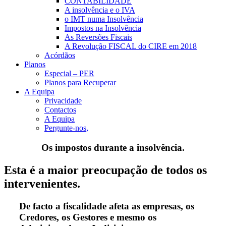
CONTABILIDADE
A insolvência e o IVA
o IMT numa Insolvência
Impostos na Insolvência
As Reversões Fiscais
A Revolução FISCAL do CIRE em 2018
Acórdãos
Planos
Especial – PER
Planos para Recuperar
A Equipa
Privacidade
Contactos
A Equipa
Pergunte-nos,
Os impostos durante a insolvência.
Esta é a maior preocupação de todos os
intervenientes.
De facto a fiscalidade afeta as empresas, os
Credores, os Gestores e mesmo os