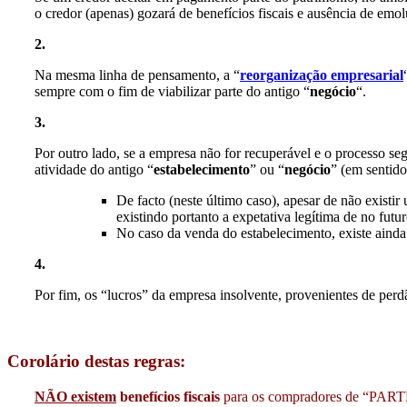
o credor (apenas) gozará de benefícios fiscais e ausência de emo
2.
Na mesma linha de pensamento, a “
reorganização empresarial
sempre com o fim de viabilizar parte do antigo “
negócio
“.
3.
Por outro lado, se a empresa não for recuperável e o processo se
atividade do antigo “
estabelecimento
” ou “
negócio
” (em sentid
De facto (neste último caso), apesar de não existir
existindo portanto a expetativa legítima de no futu
No caso da venda do estabelecimento, existe aind
4.
Por fim, os “lucros” da empresa insolvente, provenientes de per
Corolário destas regras:
NÃO existem
benefícios
fiscais
para os compradores de “PARTES”