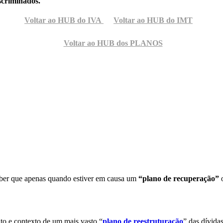
scriminados.
Voltar ao HUB do IVA
Voltar ao HUB do IMT
Voltar ao HUB dos PLANOS
eber que apenas quando estiver em causa um
“plano de recuperação”
o
to e contexto de um mais vasto “
plano de reestruturação
” das dívida