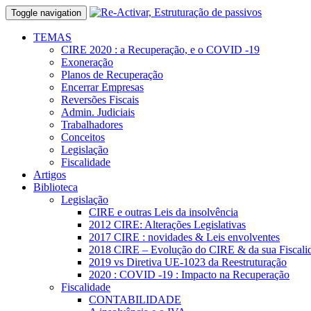
Toggle navigation
TEMAS
CIRE 2020 : a Recuperação, e o COVID -19
Exoneração
Planos de Recuperação
Encerrar Empresas
Reversões Fiscais
Admin. Judiciais
Trabalhadores
Conceitos
Legislação
Fiscalidade
Artigos
Biblioteca
Legislação
CIRE e outras Leis da insolvência
2012 CIRE: Alterações Legislativas
2017 CIRE : novidades & Leis envolventes
2018 CIRE – Evolução do CIRE & da sua Fiscali
2019 vs Diretiva UE-1023 da Reestruturação
2020 : COVID -19 : Impacto na Recuperação
Fiscalidade
CONTABILIDADE