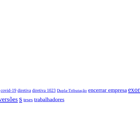
exo
encerrar empresa
covid-19
diretiva
diretiva 1023
Dupla-Tributação
s
versões
trabalhadores
teses