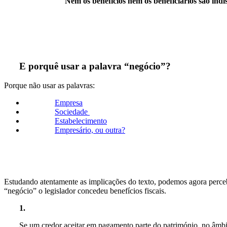
Nem os benefícios nem os beneficiários são indi
E porquê usar a palavra “negócio”?
Porque não usar as palavras:
Empresa
Sociedade
Estabelecimento
Empresário, ou outra?
Estudando atentamente as implicações do texto, podemos agora perc
“negócio” o legislador concedeu benefícios fiscais.
1.
Se um credor aceitar em pagamento parte do património, no âmbi