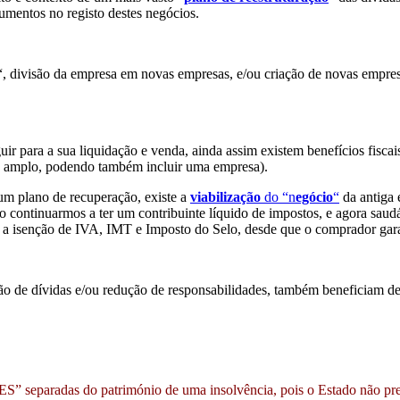
lumentos no registo destes negócios.
“, divisão da empresa em novas empresas, e/ou criação de novas empresa
guir para a sua liquidação e venda, ainda assim existem benefícios fis
o amplo, podendo também incluir uma empresa).
 um plano de recuperação, existe a
viabilização
do “n
egócio
“
da antiga 
ro continuarmos a ter um contribuinte líquido de impostos, e agora saud
a a isenção de IVA, IMT e Imposto do Selo, desde que o comprador gara
dão de dívidas e/ou redução de responsabilidades, também beneficiam 
 separadas do património de uma insolvência, pois o Estado não preci