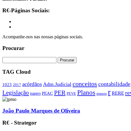
R€-Páginas Sociais:
Acompanhe-nos nas nossas páginas sociais.
Procurar
TAG Cloud
conceitos
contabilidade
acórdãos
Adm.Judicial
1023
2017
r
Planos
PER
Legislação
re
RERE
PEAC
papers
PEVE
prazos
João Paulo Marques de Oliveira
R€ - Strategor