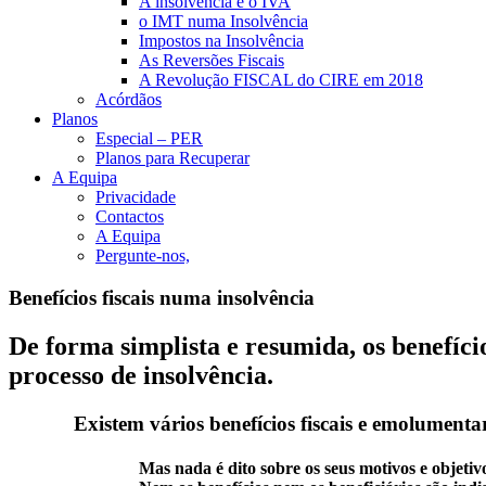
A insolvência e o IVA
o IMT numa Insolvência
Impostos na Insolvência
As Reversões Fiscais
A Revolução FISCAL do CIRE em 2018
Acórdãos
Planos
Especial – PER
Planos para Recuperar
A Equipa
Privacidade
Contactos
A Equipa
Pergunte-nos,
Benefícios fiscais numa insolvência
De forma simplista e resumida, os benefíci
processo de insolvência.
Existem vários
benefícios fiscais e emolumenta
Mas nada é dito sobre os seus motivos e objetiv