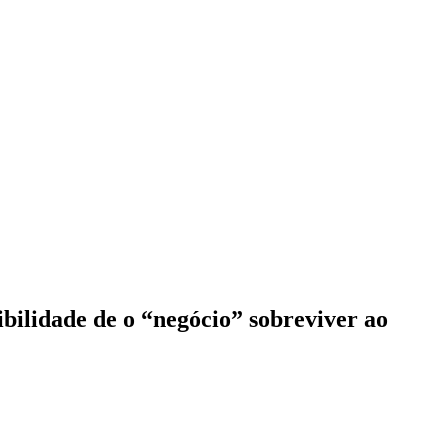
ibilidade de o “n
egócio
” sobreviver ao