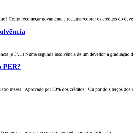
ano? Como recomeçar novamente a reclamar/cobrar os créditos do deved
olvência
ncia (e 3ª…) Numa segunda insolvência de um devedor, a graduação do
 o PER?
quatro meses - Aprovado por 50% dos créditos - Ou por dois terços dos 
de empresas, mas o seu sucesso aumenta com a antecipação .