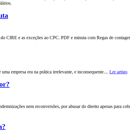
lários.
uta
s do CIRE e as exceções ao CPC. PDF e minuta com Regas de contage
 uma empresa era na prática irrelevante, e inconsequente....
Ler artigo
or?
indemnizações nem reconversões, por abusar do direito apenas para cobr
a?