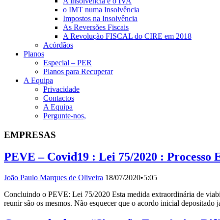
A insolvência e o IVA
o IMT numa Insolvência
Impostos na Insolvência
As Reversões Fiscais
A Revolução FISCAL do CIRE em 2018
Acórdãos
Planos
Especial – PER
Planos para Recuperar
A Equipa
Privacidade
Contactos
A Equipa
Pergunte-nos,
EMPRESAS
PEVE – Covid19 : Lei 75/2020 : Processo E
João Paulo Marques de Oliveira
18/07/2020
•
5:05
Concluindo o PEVE: Lei 75/2020 Esta medida extraordinária de viabi
reunir são os mesmos. Não esquecer que o acordo inicial depositado j