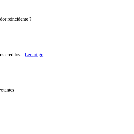
or reincidente ?
s créditos...
Ler artigo
votantes