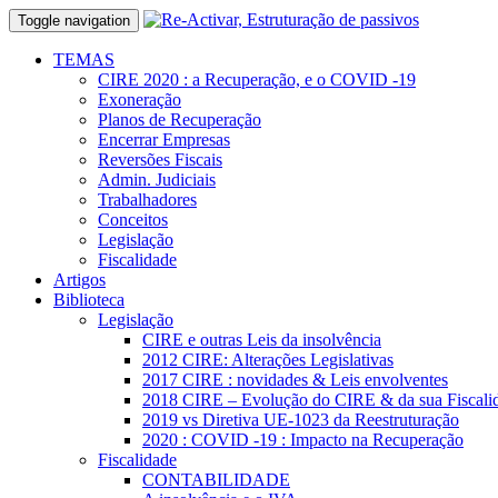
Toggle navigation
TEMAS
CIRE 2020 : a Recuperação, e o COVID -19
Exoneração
Planos de Recuperação
Encerrar Empresas
Reversões Fiscais
Admin. Judiciais
Trabalhadores
Conceitos
Legislação
Fiscalidade
Artigos
Biblioteca
Legislação
CIRE e outras Leis da insolvência
2012 CIRE: Alterações Legislativas
2017 CIRE : novidades & Leis envolventes
2018 CIRE – Evolução do CIRE & da sua Fiscali
2019 vs Diretiva UE-1023 da Reestruturação
2020 : COVID -19 : Impacto na Recuperação
Fiscalidade
CONTABILIDADE