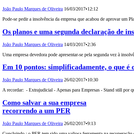
João Paulo Marques de Oliveira
16/03/2017
•
12:12
Pode-se pedir a insolvência da empresa que acabou de aprovar um Pl
Os planos e uma segunda declaração de ins
João Paulo Marques de Oliveira
14/03/2017
•
2:36
Uma empresa devedora pode apresentar-se pela segunda vez à insolvê
Em 10 pontos: simplificadamente, o que é
João Paulo Marques de Oliveira
26/02/2017
•
10:30
A recordar: - Extrajudicial - Apenas para Empresas - Stand still por 
Como salvar a sua empresa
recorrendo a um PER
João Paulo Marques de Oliveira
26/02/2017
•
9:13
Concluindo : o PER tem sido uma valiosa ferramenta na recuperação 