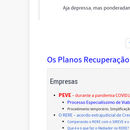
Aja depressa, mas ponderada
Os Planos Recuperação d
Empresas
PEVE
– durante a pandemia COVID1
Processo Especialíssimo de Via
Procedimento temporário; Simplificaçã
O RERE – acordo extrajudicial de Cr
Comparando o RERE com o SIREVE e o
Que é e o que faz o Mediador no RERE?