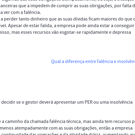
anceiras que a impedem de cumprir as suas obrigações, por falta 
a ver com a falência.
 perder tanto dinheiro que as suas dívidas ficam maiores do que 
ível. Apesar de estar falida, a empresa pode ainda estar a conseguir
so, mas esses recursos vão esgotar-se rapidamente e depressa
Qual a diferença entre falência e insolvên
e decidir se o gestor deverá apresentar um PER ou uma insolvência
 e a caminho da chamada falência técnica, mas ainda tem recursos 
 menos atempadamente com as suas obrigações, então a empresa
 continuidade das operações e da atividade diária, aumentando as