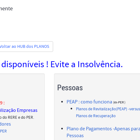
mente
Voltar ao HUB dos PLANOS
isponíveis ! Evite a Insolvência.
Pessoas
PEAP : como funciona
9 :
(ex-PER )
Planos de Revitalização(PEAP) -versus
bilização Empresas
Planos de Recuperação
o do RERE e do PER.
edores
Plano de Pagamentos -Apenas par
 PER
Pessoas