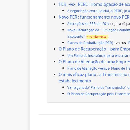
PER_-vs-_RERE : Homologação de ac
A negociação extrajudicial, o RERE, (o 
Novo PER : funcionamento novo PER
Alterações ao PER em 2017
(agora só p
Nova Declaração de ” Situação Económic
Insolvente “
<–Fundamental!
Planos de Revitalização(PER) –
versus
– 
O Plano de Recuperação – para Emp
Um Plano de Insolvência para encerrar
O Plano de Alienação de uma Empre
Plano de Alienação -versus- Plano de T
O mais eficaz plano : a Transmissão
estabelecimento
Vantagens do”Plano de Transmissão” 
O Plano de Recuperação pela Transmis