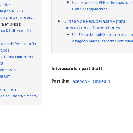
Comparando os PER de Pessoas com 
ordos
Plano de Pagamentos
antigo SIREVE )
 só para empresas
O Plano de Recuperação – para
ara empresas)
Empresários e Comerciantes
a Difícil, mas, Não
Um Plano de Insolvência para encerr
o negócio pessoal de forma controla
Planos de Recuperação
resas
 de forma controlada
sa
Interessante ? partilhe !!
ransmissão
 de um
Partilhe:
|
Facebook
LinkedIn
da empresa
são do Estabelecimento