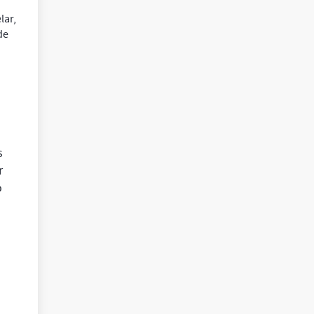
lar,
de
s
r
o