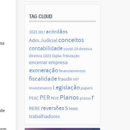
TAG CLOUD
acórdãos
1023
2017
conceitos
Adm.Judicial
uma
contabilidade
covid-19
diretiva
diretiva 1023
Dupla-Tributação
encerrar empresa
exoneração
financiamentos
fiscalidade
fraude
IMT
Legislação
investimento
papers
r
Planos
PER
PEAC
PEVE
prazos
s
reversões
RERE
teses
 de
trabalhadores
o em