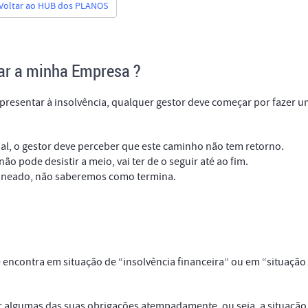
Voltar ao HUB dos PLANOS
rar a minha Empresa ?
resentar à insolvência, qualquer gestor deve começar por fazer 
.
cial, o gestor deve perceber que este caminho não tem retorno.
ão pode desistir a meio, vai ter de o seguir até ao fim.
laneado, não saberemos como termina.
e encontra em situação de “insolvência financeira” ou em “situação
ir algumas das suas obrigações atempadamente, ou seja, a situaçã