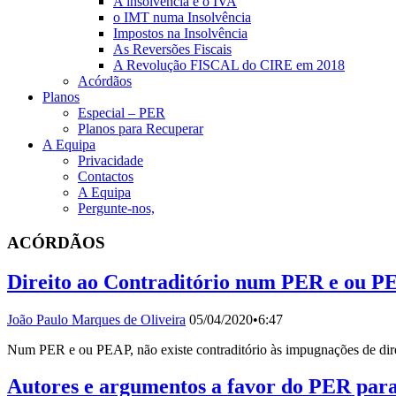
A insolvência e o IVA
o IMT numa Insolvência
Impostos na Insolvência
As Reversões Fiscais
A Revolução FISCAL do CIRE em 2018
Acórdãos
Planos
Especial – PER
Planos para Recuperar
A Equipa
Privacidade
Contactos
A Equipa
Pergunte-nos,
ACÓRDÃOS
Direito ao Contraditório num PER e ou P
João Paulo Marques de Oliveira
05/04/2020
•
6:47
Num PER e ou PEAP, não existe contraditório às impugnações de direit
Autores e argumentos a favor do PER para