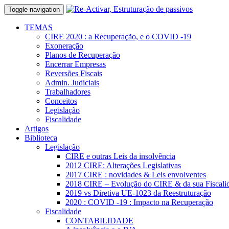
Toggle navigation
TEMAS
CIRE 2020 : a Recuperação, e o COVID -19
Exoneração
Planos de Recuperação
Encerrar Empresas
Reversões Fiscais
Admin. Judiciais
Trabalhadores
Conceitos
Legislação
Fiscalidade
Artigos
Biblioteca
Legislação
CIRE e outras Leis da insolvência
2012 CIRE: Alterações Legislativas
2017 CIRE : novidades & Leis envolventes
2018 CIRE – Evolução do CIRE & da sua Fiscali
2019 vs Diretiva UE-1023 da Reestruturação
2020 : COVID -19 : Impacto na Recuperação
Fiscalidade
CONTABILIDADE