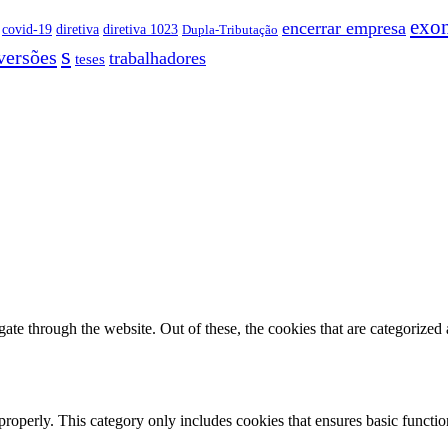
exo
encerrar empresa
covid-19
diretiva
diretiva 1023
Dupla-Tributação
s
versões
trabalhadores
teses
e through the website. Out of these, the cookies that are categorized a
properly. This category only includes cookies that ensures basic functio