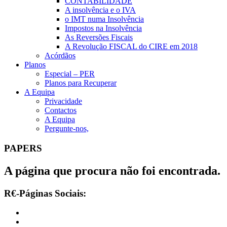
CONTABILIDADE
A insolvência e o IVA
o IMT numa Insolvência
Impostos na Insolvência
As Reversões Fiscais
A Revolução FISCAL do CIRE em 2018
Acórdãos
Planos
Especial – PER
Planos para Recuperar
A Equipa
Privacidade
Contactos
A Equipa
Pergunte-nos,
PAPERS
A página que procura não foi encontrada.
R€-Páginas Sociais: