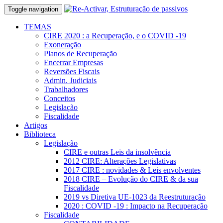
Toggle navigation
TEMAS
CIRE 2020 : a Recuperação, e o COVID -19
Exoneração
Planos de Recuperação
Encerrar Empresas
Reversões Fiscais
Admin. Judiciais
Trabalhadores
Conceitos
Legislação
Fiscalidade
Artigos
Biblioteca
Legislação
CIRE e outras Leis da insolvência
2012 CIRE: Alterações Legislativas
2017 CIRE : novidades & Leis envolventes
2018 CIRE – Evolução do CIRE & da sua
Fiscalidade
2019 vs Diretiva UE-1023 da Reestruturação
2020 : COVID -19 : Impacto na Recuperação
Fiscalidade