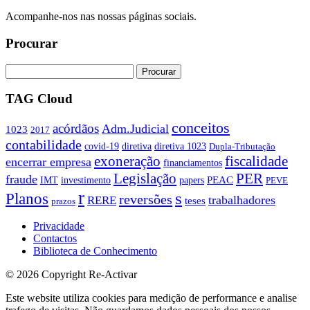
Acompanhe-nos nas nossas páginas sociais.
Procurar
TAG Cloud
conceitos
acórdãos
Adm.Judicial
1023
2017
contabilidade
covid-19
diretiva
diretiva 1023
Dupla-Tributação
exoneração
fiscalidade
encerrar empresa
financiamentos
PER
Legislação
fraude
PEAC
IMT
investimento
papers
PEVE
r
s
Planos
reversões
trabalhadores
RERE
teses
prazos
Privacidade
Contactos
Biblioteca de Conhecimento
© 2026 Copyright Re-Activar
Este website utiliza cookies para medição de performance e analise