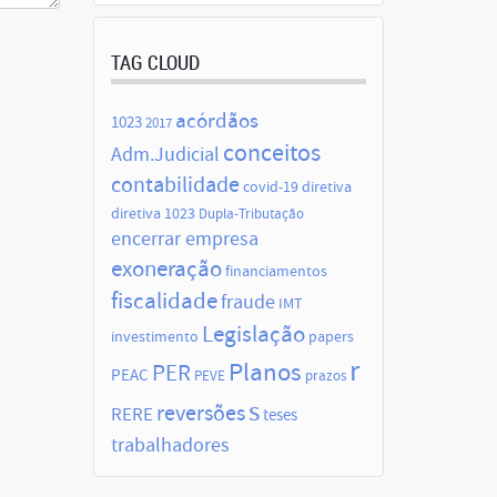
TAG CLOUD
acórdãos
1023
2017
conceitos
Adm.Judicial
contabilidade
covid-19
diretiva
diretiva 1023
Dupla-Tributação
encerrar empresa
exoneração
financiamentos
fiscalidade
fraude
IMT
Legislação
investimento
papers
r
Planos
PER
PEAC
PEVE
prazos
s
reversões
RERE
teses
trabalhadores