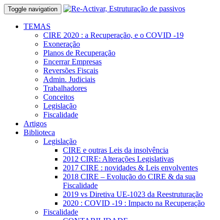
Toggle navigation
TEMAS
CIRE 2020 : a Recuperação, e o COVID -19
Exoneração
Planos de Recuperação
Encerrar Empresas
Reversões Fiscais
Admin. Judiciais
Trabalhadores
Conceitos
Legislação
Fiscalidade
Artigos
Biblioteca
Legislação
CIRE e outras Leis da insolvência
2012 CIRE: Alterações Legislativas
2017 CIRE : novidades & Leis envolventes
2018 CIRE – Evolução do CIRE & da sua
Fiscalidade
2019 vs Diretiva UE-1023 da Reestruturação
2020 : COVID -19 : Impacto na Recuperação
Fiscalidade