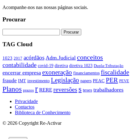
Acompanhe-nos nas nossas páginas sociais.
Procurar
TAG Cloud
conceitos
acórdãos
Adm.Judicial
1023
2017
contabilidade
covid-19
diretiva
diretiva 1023
Dupla-Tributação
exoneração
fiscalidade
encerrar empresa
financiamentos
PER
Legislação
fraude
PEAC
IMT
investimento
papers
PEVE
r
s
Planos
reversões
trabalhadores
RERE
teses
prazos
Privacidade
Contactos
Biblioteca de Conhecimento
© 2026 Copyright Re-Activar