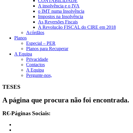
CONTABILIDADE
A insolvência e o IVA
o IMT numa Insolvência
Impostos na Insolvência
As Reversões Fiscais
A Revolução FISCAL do CIRE em 2018
Acórdãos
Planos
Especial – PER
Planos para Recuperar
A Equipa
Privacidade
Contactos
A Equipa
Pergunte-nos,
TESES
A página que procura não foi encontrada.
R€-Páginas Sociais: