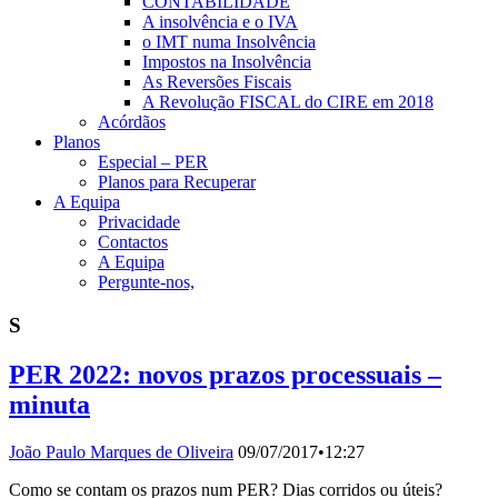
CONTABILIDADE
A insolvência e o IVA
o IMT numa Insolvência
Impostos na Insolvência
As Reversões Fiscais
A Revolução FISCAL do CIRE em 2018
Acórdãos
Planos
Especial – PER
Planos para Recuperar
A Equipa
Privacidade
Contactos
A Equipa
Pergunte-nos,
S
PER 2022: novos prazos processuais –
minuta
João Paulo Marques de Oliveira
09/07/2017
•
12:27
Como se contam os prazos num PER? Dias corridos ou úteis?