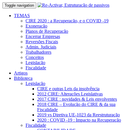
Toggle navigation
TEMAS
CIRE 2020 : a Recuperação, e o COVID -19
Exoneração
Planos de Recuperação
Encerrar Empresas
Reversões Fiscais
Admin. Judiciais
Trabalhadores
Conceitos
Legislação
Fiscalidade
Artigos
Biblioteca
Legislação
CIRE e outras Leis da insolvência
2012 CIRE: Alterações Legislativas
2017 CIRE : novidades & Leis envolventes
2018 CIRE – Evolução do CIRE & da sua
Fiscalidade
2019 vs Diretiva UE-1023 da Reestruturação
2020 : COVID -19 : Impacto na Recuperação
Fiscalidade