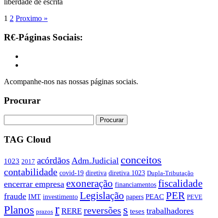
liberdade de escrita
1
2
Proximo »
R€-Páginas Sociais:
Acompanhe-nos nas nossas páginas sociais.
Procurar
TAG Cloud
conceitos
acórdãos
Adm.Judicial
1023
2017
contabilidade
covid-19
diretiva
diretiva 1023
Dupla-Tributação
exoneração
fiscalidade
encerrar empresa
financiamentos
PER
Legislação
fraude
PEAC
IMT
investimento
papers
PEVE
r
s
Planos
reversões
trabalhadores
RERE
teses
prazos