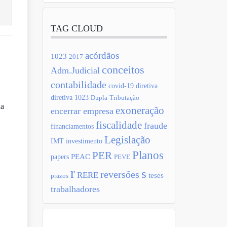
TAG CLOUD
acórdãos
1023
2017
conceitos
Adm.Judicial
contabilidade
covid-19
diretiva
diretiva 1023
Dupla-Tributação
ia
exoneração
encerrar empresa
fiscalidade
fraude
financiamentos
Legislação
IMT
investimento
Planos
PER
PEAC
papers
PEVE
r
s
reversões
RERE
teses
prazos
trabalhadores