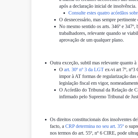
após a declaração inicial de insolvência.
Consulte estes quatro acórdãos sobr
O desnecessário, mas sempre pertinente 
No mesmo sentido os arts. 346º e 347º, 
trabalhadores, relevante quando se viab
aprovação de um qualquer plano.
Outra exceção, subtil mas relevante quanto à 
O
art. 30º nº 3 da LGT
ex-vi
art 7º, nº3
impor à AT formas de regularização das 
legislação fiscal em vigor, nomeadam
O Acórdão do Tribunal da Relação de 
infirmado pelo Supremo Tribunal de Ju
Os direitos constitucionais dos insolventes d
facto, a
CRP determina no seu art. 35º
o supre
nos termos do art. 55º, nº 6 CIRE, pode ultra