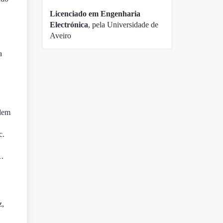
Licenciado em Engenharia
Electrónica
, pela Universidade de
Aveiro
a
odem
c.
1.
z,