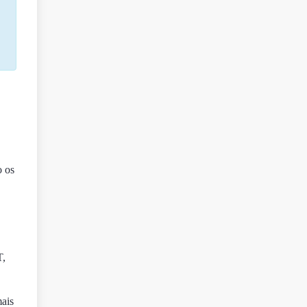
o os
T,
mais