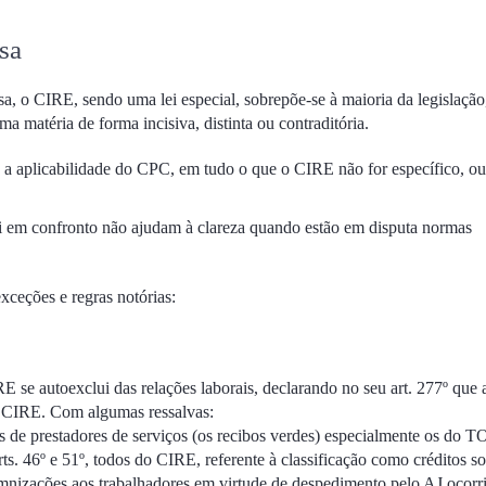
sa
sa, o CIRE, sendo uma lei especial, sobrepõe-se à maioria da legislação
matéria de forma incisiva, distinta ou contraditória.
 a aplicabilidade do CPC, em tudo o que o CIRE não for específico, ou
ui em confronto não ajudam à clareza quando estão em disputa normas
xceções e regras notórias:
 se autoexclui das relações laborais, declarando no seu art. 277º que 
o CIRE. Com algumas ressalvas:
 de prestadores de serviços (os recibos verdes) especialmente os do T
. 46º e 51º, todos do CIRE, referente à classificação como créditos s
emnizações aos trabalhadores em virtude de despedimento pelo AJ ocorr