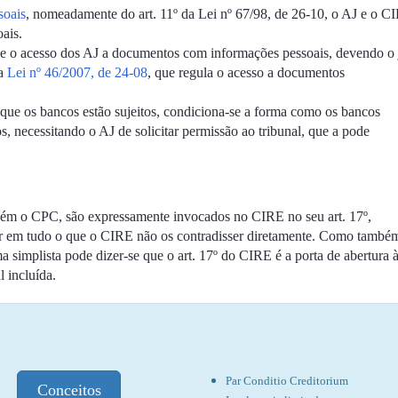
soais
, nomeadamente do art. 11º da Lei nº 67/98, de 26-10, o AJ e o C
oais.
ge o acesso dos AJ a documentos com informações pessoais, devendo o 
da
Lei nº 46/2007, de 24-08
, que regula o acesso a documentos
a que os bancos estão sujeitos, condiciona-se a forma como os bancos
, necessitando o AJ de solicitar permissão ao tribunal, que a pode
mbém o CPC, são expressamente invocados no CIRE no seu art. 17º,
ar em tudo o que o CIRE não os contradisser diretamente. Como també
a simplista pode dizer-se que o art. 17º do CIRE é a porta de abertura 
l incluída.
Par Conditio Creditorium
Conceitos