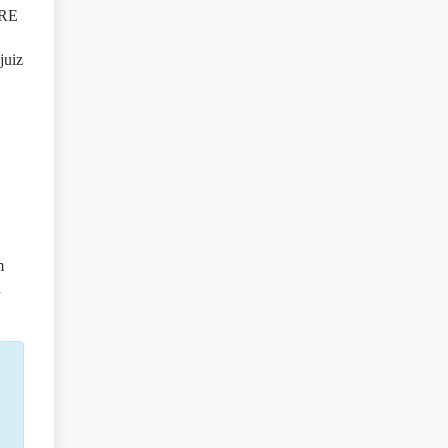
IRE
juiz
m
à