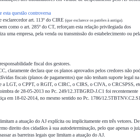
e esta questão controversa
e esclarecedor art. 113º do CIRE
(que esclarece os patrões à antiga).
bem como o art. 285º do CT, reforçam esta relação privilegiada dos
iliza uma empresa, pela venda ou transmissão do estabelecimento ou pel
responsabilidade fiscal dos gestores.
 CC, claramente declara que os planos aprovados pelos credores não p
dívidas fiscais (planos de pagamentos) que não tenham suporte legal na
ente a LGT, o CPPT, o RGIT, o CIRC, o CIRS, o CIVA, o CRCSPSS, et
Coimbra de 28-05-2013 no Pc. 249/12.3TBGRD-J.C1 foi recentemente
stiça em 18-02-2014, no mesmo sentido no Pc. 1786/12.5TBTNV.C2.S
elimitam a atuação do AJ explícita ou implicitamente em três vetores. De
mo direito dos cidadãos à sua autodeterminação, pelo que apenas o jui
passar as barreiras legais que limitam a atuação do AJ.