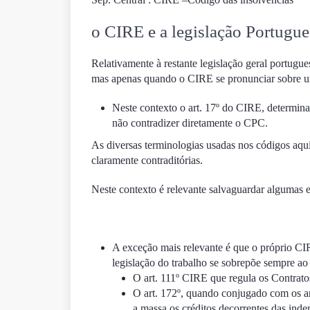
o CIRE e a legislação Portugue
Relativamente à restante legislação geral portugue
mas apenas quando o CIRE se pronunciar sobre uma 
Neste contexto o art. 17º do CIRE, determina
não contradizer diretamente o CPC.
As diversas terminologias usadas nos códigos aq
claramente contraditórias.
Neste contexto é relevante salvaguardar algumas e
A exceção mais relevante é que o próprio CIRE
legislação do trabalho se sobrepõe sempre a
O art.
111º
CIRE que regula os Contratos
O art.
172º,
quando conjugado com os arts
a massa os créditos decorrentes das ind