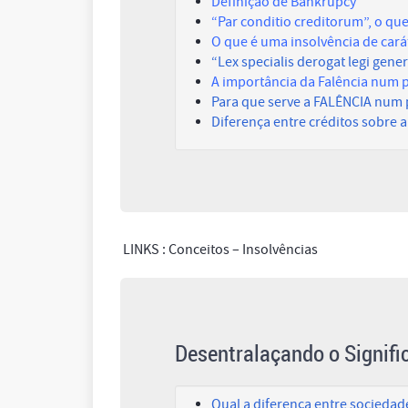
Definição de B
ankrupcy
“Par conditio creditorum”
, o qu
O que é uma insolvência de car
“Lex specialis derogat legi gener
A importância da Falência num 
Para que serve a FALÊNCIA num
Diferença entre créditos sobre 
LINKS : Conceitos – Insolvências
Desentralaçando o Signifi
Qual a diferença entre socieda