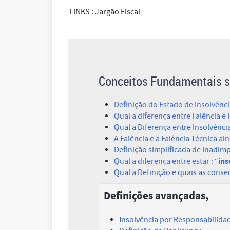
LINKS : Jargão Fiscal
Conceitos Fundamentais s
Definição do Estado de Insolvênc
Qual a diferença entre Falência e 
Qual a Diferença entre Insolvênci
A Falência e a Falência Técnica ai
Definição simplificada de Inadim
ins
Qual a diferença entre estar : “
Qual a Definição e quais as cons
Definições avançadas,
I
nsolvência por Responsabilida