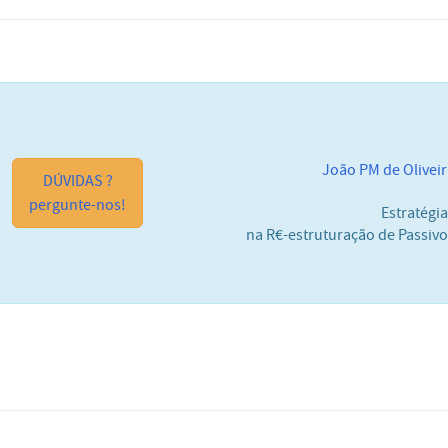
João PM de Olivei
DÚVIDAS ?
pergunte-nos!
Estratégi
na R€-estruturação de Passiv