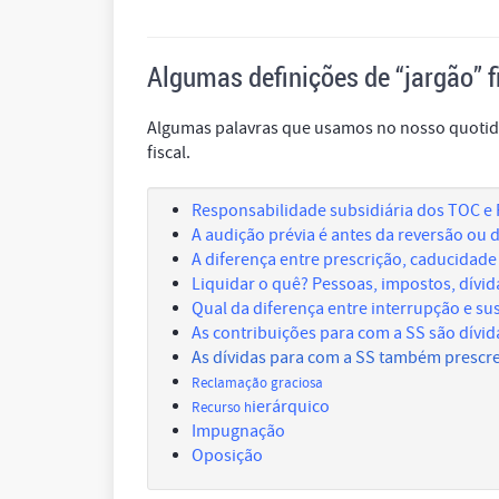
Algumas definições de “
jargão
” 
Algumas palavras que usamos no nosso quotidi
fiscal.
Responsabilidade subsidiária dos TOC 
A audição prévia é antes da reversão ou 
A diferença entre prescrição, caducidade 
Liquidar o quê? Pessoas, impostos, dívid
Qual da diferença entre interrupção e s
As contribuições para com a SS são dívidas
As dívidas para com a SS também presc
Reclamação graciosa
ierárquico
Recurso h
Impugnação
Oposição