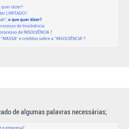
e quer dizer?
áter LIMITADO?
o que quer dizer?
ali”,
processo de Insolvência
 processo de INSOLVÊNCIA ?
a “MASSA” e créditos sobre a “INSOLVÊNCIA”?
cado de algumas palavras necessárias;
de e empresa?