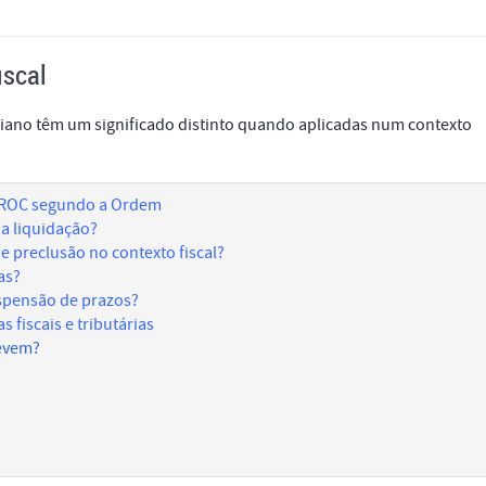
fiscal
ano têm um significado distinto quando aplicadas num contexto
e ROC segundo a Ordem
da liquidação?
e preclusão no contexto fiscal?
as?
uspensão de prazos?
 fiscais e tributárias
revem?