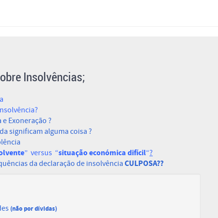
obre Insolvências;
ia
Insolvência?
a e Exoneração ?
nda significam alguma coisa ?
plência
olvente
situação económica difícil
” versus “
“
?
CULPOSA??
equências da declaração de insolvência
des
(não por dívidas)