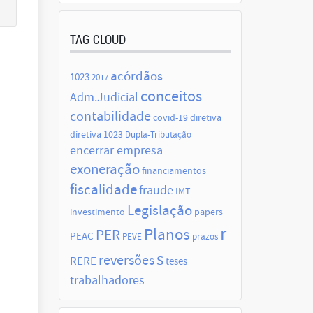
TAG CLOUD
acórdãos
1023
2017
conceitos
Adm.Judicial
contabilidade
covid-19
diretiva
diretiva 1023
Dupla-Tributação
encerrar empresa
exoneração
financiamentos
fiscalidade
fraude
IMT
Legislação
investimento
papers
r
Planos
PER
PEAC
PEVE
prazos
s
reversões
RERE
teses
trabalhadores