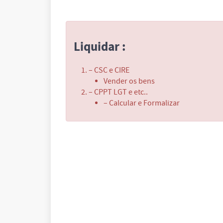
Liquidar :
– CSC e CIRE
Vender os bens
– CPPT LGT e etc..
– Calcular e Formalizar