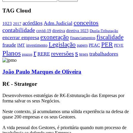
TAG Cloud
conceitos
acórdãos
Adm.Judicial
1023
2017
contabilidade
covid-19
diretiva
diretiva 1023
Dupla-Tributação
exoneração
fiscalidade
encerrar empresa
financiamentos
PER
Legislação
fraude
PEAC
IMT
investimento
papers
PEVE
r
s
Planos
reversões
trabalhadores
RERE
teses
prazos
João Paulo Marques de Oliveira
R€ - Strategor
Desenvolvemos estratégias de R€-Estruturação das Empresas por
forma salvar os seus Negócios.
Neste contexto, já acumulamos uma sólida experiência na defesa de
quase 200 empresas e os seus Gestores.
A vida pessoal dos Gestores, é prioritária quando num processo de
insolvência se defende uma Empresa.