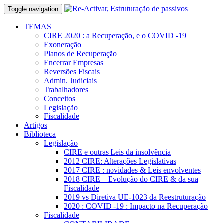
Toggle navigation
TEMAS
CIRE 2020 : a Recuperação, e o COVID -19
Exoneração
Planos de Recuperação
Encerrar Empresas
Reversões Fiscais
Admin. Judiciais
Trabalhadores
Conceitos
Legislação
Fiscalidade
Artigos
Biblioteca
Legislação
CIRE e outras Leis da insolvência
2012 CIRE: Alterações Legislativas
2017 CIRE : novidades & Leis envolventes
2018 CIRE – Evolução do CIRE & da sua
Fiscalidade
2019 vs Diretiva UE-1023 da Reestruturação
2020 : COVID -19 : Impacto na Recuperação
Fiscalidade