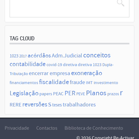
TAG CLOUD
conceitos
acórdãos
Adm.Judicial
1023
2017
contabilidade
covid-19
diretiva
diretiva 1023
Dupla-
exoneração
encerrar empresa
Tributação
fiscalidade
fraude
financiamentos
IMT
investimento
r
Planos
Legislação
PER
papers
PEAC
PEVE
prazos
s
reversões
trabalhadores
RERE
teses
Privacidade
Contactos
Biblioteca de Conhecimento
© 2026 Copyright Re-Activar