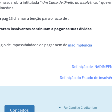
o na sua obra intitulada
” Um Curso de Direito da Insolvência”
que e
Almedina.
a pág 13 chamar a tenção para o facto de :
arem insolventes continuam a pagar as suas dívidas
ágio de impossibilidade de pagar nem de
.
inadimplência
Definição de INADIMPÊ
Definição do Estado de insolvê
Par Conditio Creditorium
Conceitos