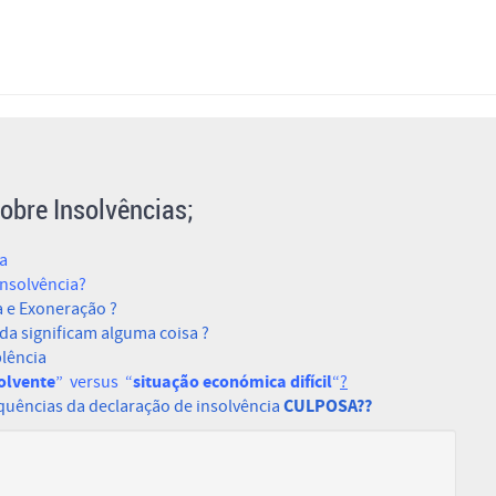
obre Insolvências;
ia
Insolvência?
a e Exoneração ?
nda significam alguma coisa ?
plência
olvente
situação económica difícil
” versus “
“
?
CULPOSA??
equências da declaração de insolvência