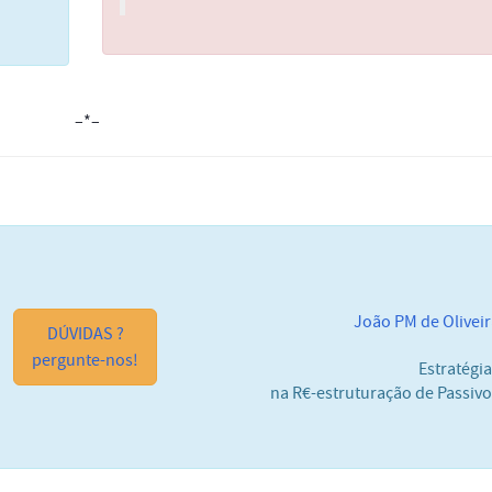
–*–
João PM de Olivei
DÚVIDAS ?
pergunte-nos!
Estratégi
na R€-estruturação de Passiv