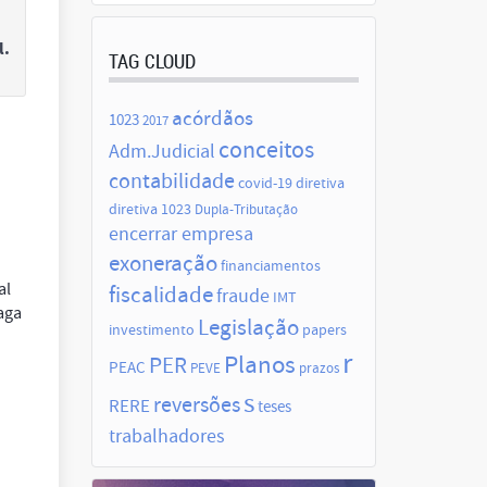
l.
TAG CLOUD
acórdãos
1023
2017
conceitos
Adm.Judicial
contabilidade
covid-19
diretiva
diretiva 1023
Dupla-Tributação
encerrar empresa
exoneração
financiamentos
al
fiscalidade
fraude
IMT
aga
Legislação
investimento
papers
r
Planos
PER
PEAC
PEVE
prazos
s
reversões
RERE
teses
trabalhadores