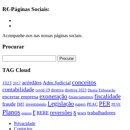
R€-Páginas Sociais:
Acompanhe-nos nas nossas páginas sociais.
Procurar
TAG Cloud
conceitos
acórdãos
Adm.Judicial
1023
2017
contabilidade
covid-19
diretiva
diretiva 1023
Dupla-Tributação
exoneração
fiscalidade
encerrar empresa
financiamentos
PER
Legislação
fraude
PEAC
IMT
investimento
papers
PEVE
r
s
Planos
reversões
trabalhadores
RERE
teses
prazos
Privacidade
Contactos