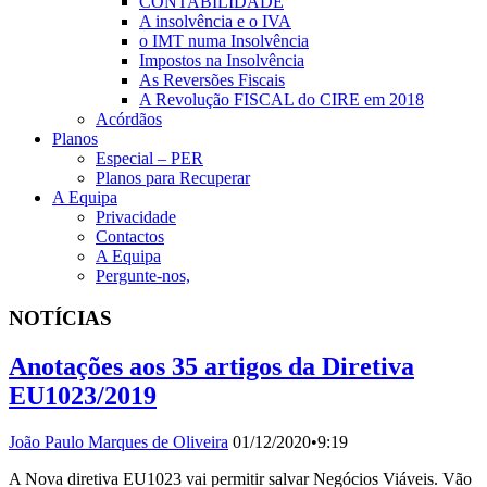
CONTABILIDADE
A insolvência e o IVA
o IMT numa Insolvência
Impostos na Insolvência
As Reversões Fiscais
A Revolução FISCAL do CIRE em 2018
Acórdãos
Planos
Especial – PER
Planos para Recuperar
A Equipa
Privacidade
Contactos
A Equipa
Pergunte-nos,
NOTÍCIAS
Anotações aos 35 artigos da Diretiva
EU1023/2019
João Paulo Marques de Oliveira
01/12/2020
•
9:19
A Nova diretiva EU1023 vai permitir salvar Negócios Viáveis. Vão