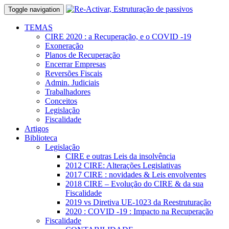
Toggle navigation
TEMAS
CIRE 2020 : a Recuperação, e o COVID -19
Exoneração
Planos de Recuperação
Encerrar Empresas
Reversões Fiscais
Admin. Judiciais
Trabalhadores
Conceitos
Legislação
Fiscalidade
Artigos
Biblioteca
Legislação
CIRE e outras Leis da insolvência
2012 CIRE: Alterações Legislativas
2017 CIRE : novidades & Leis envolventes
2018 CIRE – Evolução do CIRE & da sua
Fiscalidade
2019 vs Diretiva UE-1023 da Reestruturação
2020 : COVID -19 : Impacto na Recuperação
Fiscalidade