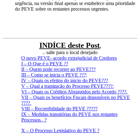
urgência, na versão final apenas se estabelece uma prioridade
do PEVE sobre os restantes processos urgentes.
INDÍCE deste Post
.
.. salte para o local desejado
O novo PEVE- acordo extrajudicial de Credores
I – O Que é o PEVE ??
II – Quem pode recorrer ao PEVE???
III – Como se inicia o PEVE ???;
IV – Quais os efeitos do inicio do PEVE???
V – Qual a tramitação do Processo PEVE????:
VI – Quais os Créditos Abrangidos pelo Acordo ????.
VII – Quais os benefícios Fiscais disponíveis no PEVE
????.
VIII – Recorribilidade do PEVE ?????
IX – Medidas transitórias do PEVE nos restantes
Processos., ?
X – O Processo Legislativo do PEVE ?