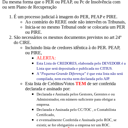
Da mesma forma que o PER ou PEAP, ou Pc de Insolvência com
ou sem Plano de Recuperação
É um processo judicial à imagem do PER, PEAP e PIRE.
Ao contrário do RERE onde não intervêm os Tribunais,
Inicia-se no mesmo Tribunal onde se colocaria um PER
ou PIRE.
São necessários os mesmos documentos previstos no art 24º
do CIRE.
Incluindo lista de credores idêntica à do PER. PEAP,
ou PIRE,
ALERTA:
Esta Lista de CREDORES, elaborada pelo DEVEDOIR é a
Lista que será depositada e publicada no CITIUS.
A “
Pequena-Grande Diferença
” é que esta lista não será
compilada, nem escrita nem declarada pelo AJP.
Esta lista de Créditos/Votos
TEM
de ser conferida
declarada e assinado por:
Declarada e Assinada pelos Gestores, Gerentes e ou
Administrador, em número suficiente para obrigar a
empresa.
Declarada e Assinada pelo CC/TOC , o Contabilista
Certificado,
e eventualmente Conferida e Assinada pelo ROC, se
existir, se for obrigatório a empresa ter um ROC.