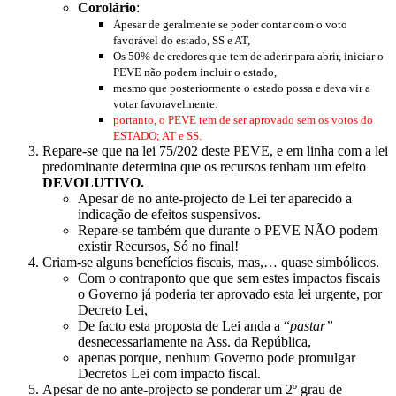
Corolário
:
Apesar de geralmente se poder contar com o voto
favorável do estado, SS e AT,
Os 50% de credores que tem de aderir para abrir, iniciar o
PEVE não podem incluir o estado,
mesmo que posteriormente o estado possa e deva vir a
votar favoravelmente.
portanto, o PEVE tem de ser aprovado sem os votos do
ESTADO; AT e SS.
Repare-se que na lei 75/202 deste PEVE, e em linha com a lei
predominante determina que os recursos tenham um efeito
DEVOLUTIVO.
Apesar de no ante-projecto de Lei ter aparecido a
indicação de efeitos suspensivos.
Repare-se também que durante o PEVE NÃO podem
existir Recursos, Só no final!
Criam-se alguns benefícios fiscais, mas,… quase simbólicos.
Com o contraponto que que sem estes impactos fiscais
o Governo já poderia ter aprovado esta lei urgente, por
Decreto Lei,
De facto esta proposta de Lei anda a “
pastar”
desnecessariamente na Ass. da República,
apenas porque, nenhum Governo pode promulgar
Decretos Lei com impacto fiscal.
Apesar de no ante-projecto se ponderar um 2º grau de