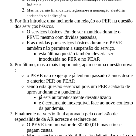
Judiciais
Mas na versão final da Lei, regressa-se à nomeação aleatória
aceitando-se indicações.
Por fim introduz uma melhoria em relação ao PER na questão
dos serviços básicos.
O serviços básicos têm de ser mantidos durante o
PEVE mesmo com dívidas passadas,
E as dívidas por serviços básicos durante o PEVE
também não permitem a suspensão do serviço.
esta última questão também deveria ser
introduzida no PER e no PEAP.
Por último, mas a mais importante, aparece uma questão nova
:
o PEVE não exige que já tenham passado 2 anos desde
o anterior PER ou PEAP.
sendo esta questão essencial pois um PER acabado de
aprovar durante a pandemia
já está automaticamente desatualizado
e é certamente inexequível face ao novo contexto
da pandemia.
Finalmente na versão final aprovada pela comissão de
especialidade da AR acresce e esclarece-se:
O PEVE tem um valor de 30.000,01€ mas não se
pagam custas.
Mas, as custas com o Sr. AJP estão delimitadas e são do