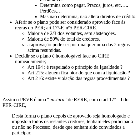
Determina como pagar, Prazos, juros, etc…..
Perdões,…
Mas não determina, não altera direitos de crédito.
Aferir se o plano pode ser considerado aprovado face às
regras do PER; art 17º-F, nº5 PER-CIRE.
Maioria de 2/3 dos votantes, sem abstenções.
Maioria de 50% do total de credores.
a aprovação pode ser por qualquer uma das 2 regras
acima resumidas.
Decidir se o plano é homologável face ao CIRE,
nomeadamente;
Art 194 : é respeitado o princípio da Igualdade ?
Art 215: alguém fica pior do que com a liquidação ?
Art 216: existe violação das regras procedimentais ?
Assim o PEVE é uma “
mistura
” de RERE, com o art 17º – I do
PER-CIRE,
Desta forma o plano depois de aprovado seja homologado e
imposto a todos os restantes credores, tenham eles participado
ou não no Processo, desde que tenham sido convidados a
participar.