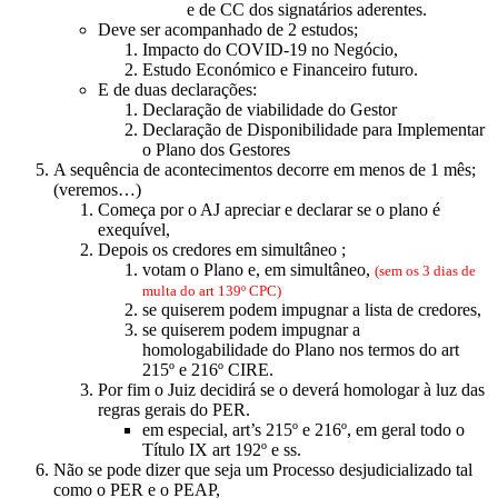
e de CC dos signatários aderentes.
Deve ser acompanhado de 2 estudos;
Impacto do COVID-19 no Negócio,
Estudo Económico e Financeiro futuro.
E de duas declarações:
Declaração de viabilidade do Gestor
Declaração de Disponibilidade para Implementar
o Plano dos Gestores
A sequência de acontecimentos decorre em menos de 1 mês;
(veremos…)
Começa por o AJ apreciar e declarar se o plano é
exequível,
Depois os credores em simultâneo ;
votam o Plano e, em simultâneo,
(sem os 3 dias de
multa do art 139º CPC)
se quiserem podem impugnar a lista de credores,
se quiserem podem impugnar a
homologabilidade do Plano nos termos do art
215º e 216º CIRE.
Por fim o Juiz decidirá se o deverá homologar à luz das
regras gerais do PER.
em especial, art’s 215º e 216º, em geral todo o
Título IX art 192º e ss.
Não se pode dizer que seja um Processo desjudicializado tal
como o PER e o PEAP,