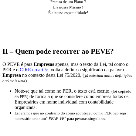
Precisa de um Plano ?
É a nossa Missão !
É a nossa especialidade!
Escrevemos Planos!
Contacte-nos : email
II – Quem pode recorrer ao PEVE?
O PEVE é para
Empresas
apenas, mas o texto da Lei, tal como o
PER e o
CIRE no art 5º
, volta a definir o significado da palavra
Empresa
no contexto desta Lei 75/2020, (
já existiam tantas definições
)
é só mais uma
Note-se que tal como no PER, o texto está escrito,
(foi copiado
de forma a que se considere como empresa todos os
do PER)
Empresários em nome individual com contabilidade
organizada.
Esperamos que ao contrário do como aconteceu com o PER não seja
necessário criar um”
PEAP-VE
” para pessoas singulares.