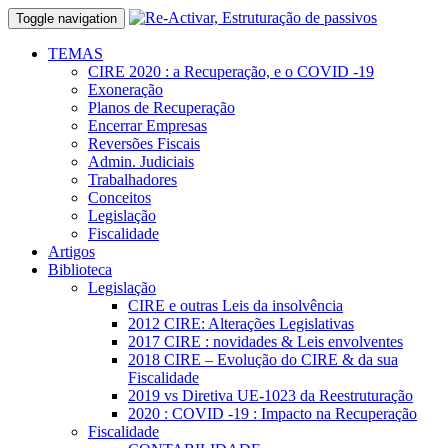
Toggle navigation
TEMAS
CIRE 2020 : a Recuperação, e o COVID -19
Exoneração
Planos de Recuperação
Encerrar Empresas
Reversões Fiscais
Admin. Judiciais
Trabalhadores
Conceitos
Legislação
Fiscalidade
Artigos
Biblioteca
Legislação
CIRE e outras Leis da insolvência
2012 CIRE: Alterações Legislativas
2017 CIRE : novidades & Leis envolventes
2018 CIRE – Evolução do CIRE & da sua
Fiscalidade
2019 vs Diretiva UE-1023 da Reestruturação
2020 : COVID -19 : Impacto na Recuperação
Fiscalidade