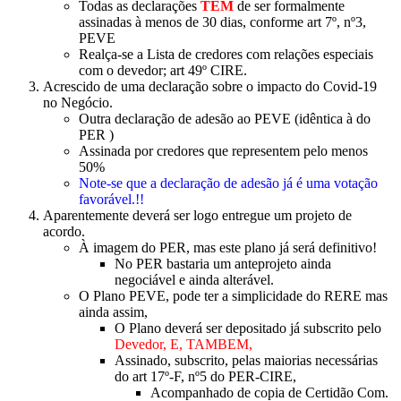
Todas as declarações
TÊM
de ser formalmente
assinadas à menos de 30 dias, conforme art 7º, nº3,
PEVE
Realça-se a Lista de credores com relações especiais
com o devedor; art 49º CIRE.
Acrescido de uma declaração sobre o impacto do Covid-19
no Negócio.
Outra declaração de adesão ao PEVE (idêntica à do
PER )
Assinada por credores que representem pelo menos
50%
Note-se que a declaração de adesão já é uma votação
favorável.!!
Aparentemente deverá ser logo entregue um projeto de
acordo.
À imagem do PER, mas este plano já será definitivo!
No PER bastaria um anteprojeto ainda
negociável e ainda alterável.
O Plano PEVE, pode ter a simplicidade do RERE mas
ainda assim,
O Plano deverá ser depositado já subscrito pelo
Devedor, E, TAMBEM,
Assinado, subscrito, pelas maiorias necessárias
do art 17º-F, nº5 do PER-CIRE,
Acompanhado de copia de Certidão Com.