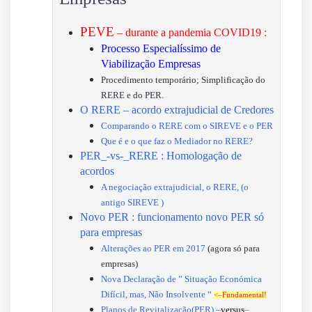
PEVE
– durante a pandemia COVID19 :
Processo Especialíssimo de
Viabilização Empresas
Procedimento temporário; Simplificação do
RERE e do PER.
O RERE – acordo extrajudicial de Credores
Comparando o RERE com o SIREVE e o PER
Que é e o que faz o Mediador no RERE?
PER_-vs-_RERE : Homologação de
acordos
A negociação extrajudicial, o RERE, (o
antigo SIREVE )
Novo PER : funcionamento novo PER só
para empresas
Alterações ao PER em 2017
(agora só para
empresas)
Nova Declaração de ” Situação Económica
Difícil, mas, Não Insolvente “
<–Fundamental!
Planos de Revitalização(PER) –
versus
–