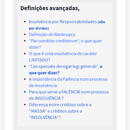
Definições avançadas,
I
nsolvência por Responsabilidades
(não
por dívidas)
Definição de B
ankrupcy
“Par conditio creditorum”
, o que quer
dizer?
O que é uma insolvência de caráter
LIMITADO?
o
“Lex specialis derogat legi generali”,
que quer dizer?
A importância da Falência num processo
de Insolvência
Para que serve a FALÊNCIA num processo
de INSOLVÊNCIA ?
Diferença entre créditos sobre a
“MASSA” e créditos sobre a
“INSOLVÊNCIA”?