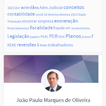
conceitos
acórdãos
Adm.Judicial
1023
2017
contabilidade
covid-19
diretiva
diretiva 1023
Dupla-
exoneração
encerrar empresa
Tributação
fiscalidade
fraude
financiamentos
IMT
investimento
r
Planos
Legislação
PER
papers
PEAC
PEVE
prazos
s
reversões
trabalhadores
RERE
teses
João Paulo Marques de Oliveira