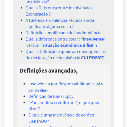
Insolvência?
Qual a Diferença entre Insolvência e
Exoneração ?
A Falência e a Falência Técnica ainda
significam alguma coisa ?
Definição simplificada de Inadimplência
insolvente
Qual a diferença entre estar : “
”
situação económica difícil
versus “
“
?
Qual a Definição e quais as consequências
CULPOSA??
da declaração de insolvência
Definições avançadas,
I
nsolvência por Responsabilidades
(não
por dívidas)
Definição de B
ankrupcy
“Par conditio creditorum”
, o que quer
dizer?
O que é uma insolvência de caráter
LIMITADO?