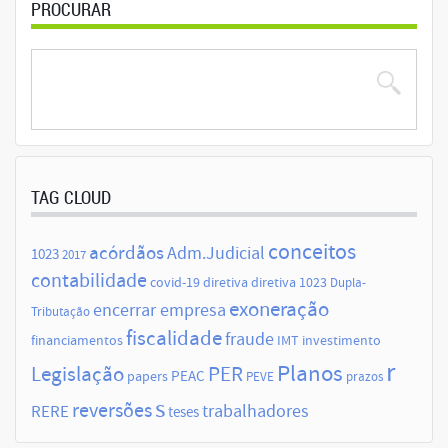
PROCURAR
TAG CLOUD
conceitos
acórdãos
Adm.Judicial
1023
2017
contabilidade
covid-19
diretiva
diretiva 1023
Dupla-
exoneração
encerrar empresa
Tributação
fiscalidade
fraude
financiamentos
IMT
investimento
r
Planos
Legislação
PER
papers
PEAC
PEVE
prazos
s
reversões
trabalhadores
RERE
teses