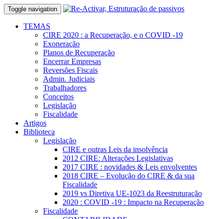
Toggle navigation
TEMAS
CIRE 2020 : a Recuperação, e o COVID -19
Exoneração
Planos de Recuperação
Encerrar Empresas
Reversões Fiscais
Admin. Judiciais
Trabalhadores
Conceitos
Legislação
Fiscalidade
Artigos
Biblioteca
Legislação
CIRE e outras Leis da insolvência
2012 CIRE: Alterações Legislativas
2017 CIRE : novidades & Leis envolventes
2018 CIRE – Evolução do CIRE & da sua
Fiscalidade
2019 vs Diretiva UE-1023 da Reestruturação
2020 : COVID -19 : Impacto na Recuperação
Fiscalidade