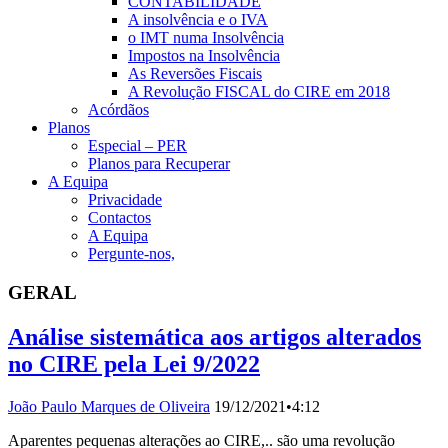
CONTABILIDADE
A insolvência e o IVA
o IMT numa Insolvência
Impostos na Insolvência
As Reversões Fiscais
A Revolução FISCAL do CIRE em 2018
Acórdãos
Planos
Especial – PER
Planos para Recuperar
A Equipa
Privacidade
Contactos
A Equipa
Pergunte-nos,
GERAL
Análise sistemática aos artigos alterados
no CIRE pela Lei 9/2022
João Paulo Marques de Oliveira
19/12/2021
•
4:12
Aparentes pequenas alterações ao CIRE,.. são uma revolução