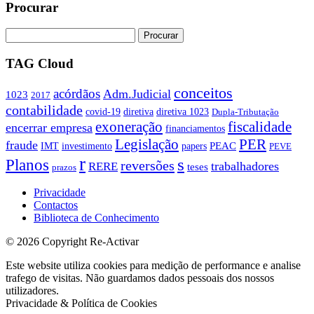
Procurar
TAG Cloud
conceitos
acórdãos
Adm.Judicial
1023
2017
contabilidade
covid-19
diretiva
diretiva 1023
Dupla-Tributação
exoneração
fiscalidade
encerrar empresa
financiamentos
PER
Legislação
fraude
PEAC
IMT
investimento
papers
PEVE
r
s
Planos
reversões
trabalhadores
RERE
teses
prazos
Privacidade
Contactos
Biblioteca de Conhecimento
© 2026 Copyright Re-Activar
Este website utiliza cookies para medição de performance e analise
trafego de visitas. Não guardamos dados pessoais dos nossos
utilizadores.
Privacidade & Política de Cookies