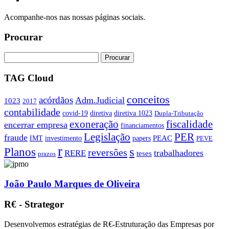
Acompanhe-nos nas nossas páginas sociais.
Procurar
TAG Cloud
conceitos
acórdãos
Adm.Judicial
1023
2017
contabilidade
covid-19
diretiva
diretiva 1023
Dupla-Tributação
exoneração
fiscalidade
encerrar empresa
financiamentos
PER
Legislação
fraude
PEAC
IMT
investimento
papers
PEVE
r
s
Planos
reversões
trabalhadores
RERE
teses
prazos
João Paulo Marques de Oliveira
R€ - Strategor
Desenvolvemos estratégias de R€-Estruturação das Empresas por