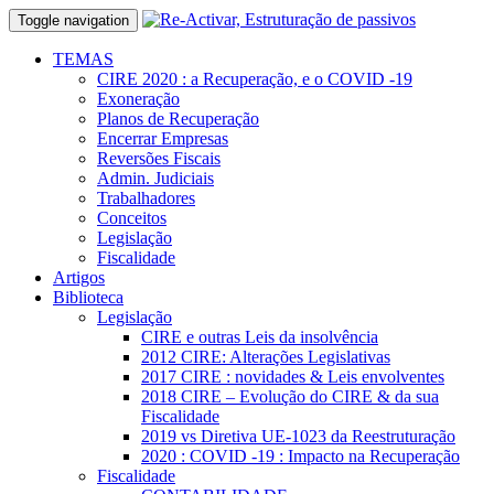
Toggle navigation
TEMAS
CIRE 2020 : a Recuperação, e o COVID -19
Exoneração
Planos de Recuperação
Encerrar Empresas
Reversões Fiscais
Admin. Judiciais
Trabalhadores
Conceitos
Legislação
Fiscalidade
Artigos
Biblioteca
Legislação
CIRE e outras Leis da insolvência
2012 CIRE: Alterações Legislativas
2017 CIRE : novidades & Leis envolventes
2018 CIRE – Evolução do CIRE & da sua
Fiscalidade
2019 vs Diretiva UE-1023 da Reestruturação
2020 : COVID -19 : Impacto na Recuperação
Fiscalidade