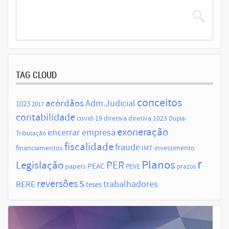
TAG CLOUD
conceitos
acórdãos
Adm.Judicial
1023
2017
contabilidade
covid-19
diretiva
diretiva 1023
Dupla-
exoneração
encerrar empresa
Tributação
fiscalidade
fraude
financiamentos
IMT
investimento
r
Planos
Legislação
PER
papers
PEAC
PEVE
prazos
s
reversões
trabalhadores
RERE
teses