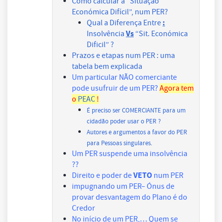
Como calcular a “Situação
Económica Difícil”, num PER?
:
Qual a Diferença Entre
Vs
Insolvência
“Sit. Económica
Dificil” ?
Prazos e etapas num PER : uma
tabela bem explicada
Um particular NÃO comerciante
pode usufruir de um PER?
Agora tem
o
PEAC
!
É preciso ser COMERCIANTE para um
cidadão poder usar o PER ?
Autores e argumentos a favor do PER
para Pessoas singulares
.
Um PER suspende uma insolvência
??
VETO
Direito e poder de
num PER
impugnando um PER– Ónus de
provar desvantagem do Plano é do
Credor
No início de um PER,… Quem se