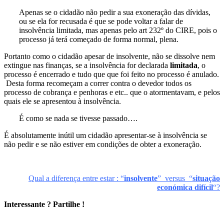
Apenas se o cidadão não pedir a sua exoneração das dívidas,
ou se ela for recusada é que se pode voltar a falar de
insolvência limitada, mas apenas pelo art 232º do CIRE, pois o
processo já terá começado de forma normal, plena.
Portanto como o cidadão apesar de insolvente, não se dissolve nem
extingue nas finanças, se a insolvência for declarada
limitada
, o
processo é encerrado e tudo que que foi feito no processo é anulado.
Desta forma recomeçam a correr contra o devedor todos os
processo de cobrança e penhoras e etc.. que o atormentavam, e pelos
quais ele se apresentou à insolvência.
É como se nada se tivesse passado….
É absolutamente inútil um cidadão apresentar-se à insolvência se
não pedir e se não estiver em condições de obter a exoneração.
Qual a diferença entre estar : “
insolvente
” versus “
situação
económica difícil
“
?
Interessante ? Partilhe !