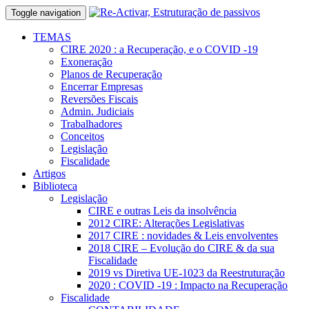
Toggle navigation
TEMAS
CIRE 2020 : a Recuperação, e o COVID -19
Exoneração
Planos de Recuperação
Encerrar Empresas
Reversões Fiscais
Admin. Judiciais
Trabalhadores
Conceitos
Legislação
Fiscalidade
Artigos
Biblioteca
Legislação
CIRE e outras Leis da insolvência
2012 CIRE: Alterações Legislativas
2017 CIRE : novidades & Leis envolventes
2018 CIRE – Evolução do CIRE & da sua
Fiscalidade
2019 vs Diretiva UE-1023 da Reestruturação
2020 : COVID -19 : Impacto na Recuperação
Fiscalidade