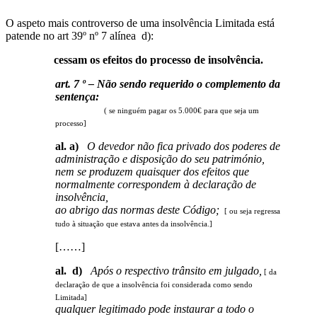
O aspeto mais controverso de uma insolvência Limitada está
patende no art 39º nº 7 alínea d):
cessam os efeitos do processo de insolvência.
art. 7 º – Não sendo requerido o complemento da
sentença:
( se ninguém pagar os 5.000€ para que seja um
processo]
al. a)
O devedor não fica privado dos poderes de
administração e disposição do seu património,
nem se produzem quaisquer dos efeitos que
normalmente correspondem à declaração de
insolvência,
ao abrigo das normas deste Código;
[ ou seja regressa
tudo à situação que estava antes da insolvência.]
[……]
al. d)
Após o respectivo trânsito em julgado,
[ da
declaração de que a insolvência foi considerada como sendo
Limitada]
qualquer legitimado pode instaurar a todo o