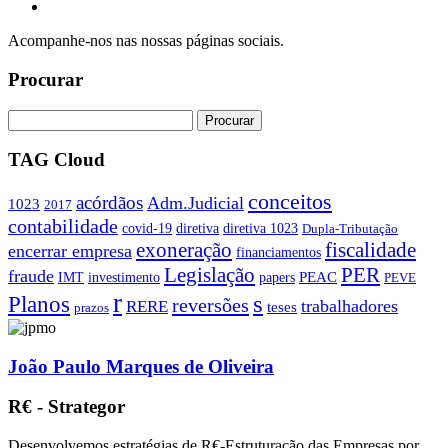
Acompanhe-nos nas nossas páginas sociais.
Procurar
TAG Cloud
conceitos
acórdãos
Adm.Judicial
1023
2017
contabilidade
covid-19
diretiva
diretiva 1023
Dupla-Tributação
exoneração
fiscalidade
encerrar empresa
financiamentos
PER
Legislação
fraude
PEAC
IMT
investimento
papers
PEVE
r
s
Planos
reversões
trabalhadores
RERE
teses
prazos
João Paulo Marques de Oliveira
R€ - Strategor
Desenvolvemos estratégias de R€-Estruturação das Empresas por