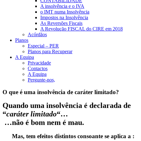
CONTABILIDADE
A insolvência e o IVA
o IMT numa Insolvência
Impostos na Insolvência
As Reversões Fiscais
A Revolução FISCAL do CIRE em 2018
Acórdãos
Planos
Especial – PER
Planos para Recuperar
A Equipa
Privacidade
Contactos
A Equipa
Pergunte-nos,
O que é uma insolvência de caráter limitado?
Quando uma insolvência é declarada de
“
caráter limitado
“…
…não é bom nem é mau.
Mas, tem efeitos distintos consoante se aplica a :