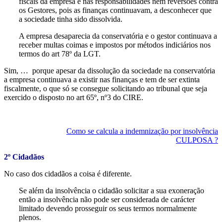
fiscais da empresa e nas responsabilidades nem reversões contra
os Gestores, pois as finanças continuavam, a desconhecer que
a sociedade tinha sido dissolvida.
A empresa desaparecia da conservatória e o gestor continuava a
receber multas coimas e impostos por métodos indiciários nos
termos do art 78º da LGT.
Sim, … porque apesar da dissolução da sociedade na conservatória
a empresa continuava a existir nas finanças e tem de ser extinta
fiscalmente, o que só se consegue solicitando ao tribunal que seja
exercido o disposto no art 65º, nº3 do CIRE.
Como se calcula a indemnização por insolvência
CULPOSA ?
2º Cidadãos
No caso dos cidadãos a coisa é diferente.
Se além da insolvência o cidadão solicitar a sua exoneração
então a insolvência não pode ser considerada de carácter
limitado devendo prosseguir os seus termos normalmente
plenos.