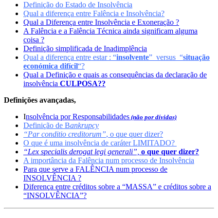
Definição do Estado de Insolvência
Qual a diferença entre Falência e Insolvência?
Qual a Diferença entre Insolvência e Exoneração ?
A Falência e a Falência Técnica ainda significam alguma
coisa ?
Definição simplificada de Inadimplência
Qual a diferença entre estar : “
insolvente
” versus “
situação
económica difícil
“
?
Qual a Definição e quais as consequências da declaração de
insolvência
CULPOSA??
Definições avançadas,
I
nsolvência por Responsabilidades
(não por dívidas)
Definição de B
ankrupcy
“Par conditio creditorum”
, o que quer dizer?
O que é uma insolvência de caráter LIMITADO?
“Lex specialis derogat legi generali”,
o que quer dizer?
A importância da Falência num processo de Insolvência
Para que serve a FALÊNCIA num processo de
INSOLVÊNCIA ?
Diferença entre créditos sobre a “MASSA” e créditos sobre a
“INSOLVÊNCIA”?