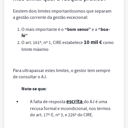
Existem dois limites importantíssimos que separam
a gestão corrente da gestão excecional:
“bom senso”
“boa-
O mais importante é o
e a
fé”
10 mil €
O art. 161º, nº 1, CIRE estabelece
como
limite máximo
Para ultrapassar estes limites, o gestor tem sempre
de consultar o AJ.
Note-se que:
escrita
A falta de resposta
do AJ é uma
recusa formal e incondicional, nos termos
do art. 17º-E, nº 3, e 226º do CIRE.