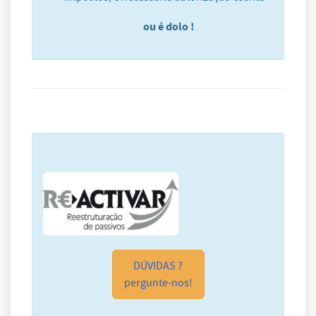
ou é dolo !
DÚVIDAS ?
pergunte-nos!