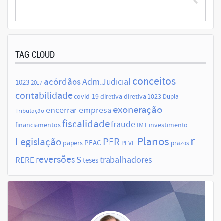
TAG CLOUD
conceitos
acórdãos
Adm.Judicial
1023
2017
contabilidade
covid-19
diretiva
diretiva 1023
Dupla-
exoneração
encerrar empresa
Tributação
fiscalidade
fraude
financiamentos
IMT
investimento
r
Planos
Legislação
PER
papers
PEAC
PEVE
prazos
s
reversões
trabalhadores
RERE
teses