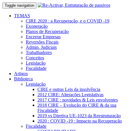
Toggle navigation
TEMAS
CIRE 2020 : a Recuperação, e o COVID -19
Exoneração
Planos de Recuperação
Encerrar Empresas
Reversões Fiscais
Admin. Judiciais
Trabalhadores
Conceitos
Legislação
Fiscalidade
Artigos
Biblioteca
Legislação
CIRE e outras Leis da insolvência
2012 CIRE: Alterações Legislativas
2017 CIRE : novidades & Leis envolventes
2018 CIRE – Evolução do CIRE & da sua
Fiscalidade
2019 vs Diretiva UE-1023 da Reestruturação
2020 : COVID -19 : Impacto na Recuperação
Fiscalidade