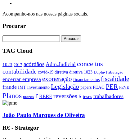
Acompanhe-nos nas nossas páginas sociais.
Procurar
TAG Cloud
conceitos
acórdãos
Adm.Judicial
1023
2017
contabilidade
covid-19
diretiva
diretiva 1023
Dupla-Tributação
exoneração
fiscalidade
encerrar empresa
financiamentos
PER
Legislação
fraude
PEAC
IMT
investimento
papers
PEVE
r
s
Planos
reversões
trabalhadores
RERE
teses
prazos
João Paulo Marques de Oliveira
R€ - Strategor