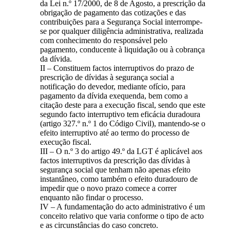
da Lei n.º 17/2000, de 8 de Agosto, a prescrição da
obrigação de pagamento das cotizações e das
contribuições para a Segurança Social interrompe-
se por qualquer diligência administrativa, realizada
com conhecimento do responsável pelo
pagamento, conducente à liquidação ou à cobrança
da dívida.
II – Constituem factos interruptivos do prazo de
prescrição de dívidas à segurança social a
notificação do devedor, mediante ofício, para
pagamento da dívida exequenda, bem como a
citação deste para a execução fiscal, sendo que este
segundo facto interruptivo tem eficácia duradoura
(artigo 327.º n.º 1 do Código Civil), mantendo-se o
efeito interruptivo até ao termo do processo de
execução fiscal.
III – O n.º 3 do artigo 49.º da LGT é aplicável aos
factos interruptivos da prescrição das dívidas à
segurança social que tenham não apenas efeito
instantâneo, como também o efeito duradouro de
impedir que o novo prazo comece a correr
enquanto não findar o processo.
IV – A fundamentação do acto administrativo é um
conceito relativo que varia conforme o tipo de acto
e as circunstâncias do caso concreto.