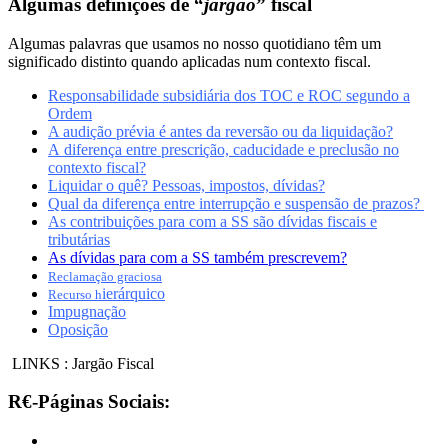
Algumas definições de “
jargão
” fiscal
Algumas palavras que usamos no nosso quotidiano têm um
significado distinto quando aplicadas num contexto fiscal.
Responsabilidade subsidiária dos TOC e ROC segundo a
Ordem
A audição prévia é antes da reversão ou da liquidação?
A diferença entre prescrição, caducidade e preclusão no
contexto fiscal?
Liquidar o quê? Pessoas, impostos, dívidas?
Qual da diferença entre interrupção e suspensão de prazos?
As contribuições para com a SS são dívidas fiscais e
tributárias
As dívidas para com a SS também prescrevem?
Reclamação graciosa
ierárquico
Recurso h
Impugnação
Oposição
LINKS : Jargão Fiscal
R€-Páginas Sociais: