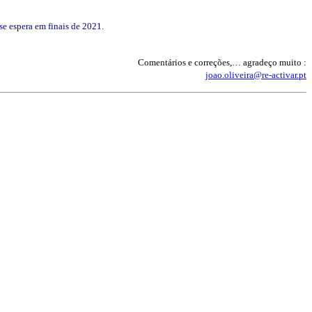
se espera em finais de 2021.
Comentários e correções,… agradeço muito :
joao.oliveira@re-activar.pt