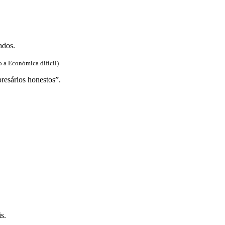
ados.
o a Económica difícil)
resários honestos”.
s.