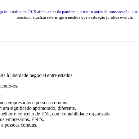
go foi escrito em 2019 ainda antes da pandemia, e muito antes da transposição, que 
Tenciono atualiza este artigo à medida que a situação jurídica evoluir,
a à liberdade negocial entre estados.
ndendo-os,
T
”
uenos empresários e pessoas comuns
 um significado aprimorado, diferente.
melhor o conceito de ENI, com contabilidade organizada.
dos empresários, ENI’s.
o a pessoas comuns.