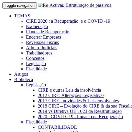
Toggle navigation
TEMAS
CIRE 2020 : a Recuperação, e o COVID -19
Exoneração
Planos de Recuperação
Encerrar Empresas
Reversões Fiscais
Admin. Judiciais
Trabalhadores
Conceitos
Legislação
Fiscalidade
Artigos
Biblioteca
Legislação
CIRE e outras Leis da insolvência
2012 CIRE: Alterações Legislativas
2017 CIRE : novidades & Leis envolventes
2018 CIRE – Evolução do CIRE & da sua Fiscali
2019 vs Diretiva UE-1023 da Reestruturação
2020 : COVID -19 : Impacto na Recuperação
Fiscalidade
CONTABILIDADE