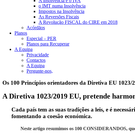
A insolvência e o IVA
o IMT numa Insolvência
Impostos na Insolvência
As Reversões Fiscais
A Revolução FISCAL do CIRE em 2018
Acórdãos
Planos
Especial – PER
Planos para Recuperar
A Equipa
Privacidade
Contactos
A Equipa
Pergunte-nos,
Os 100 Princípios orientadores da Diretiva EU 1023
A Diretiva 1023/2019 EU, pretende harmon
Cada país tem as suas tradições a leis, e é necess
fomentando a coesão económica.
Neste artigo resumimos os 100 CONSIDERANDOS, que e