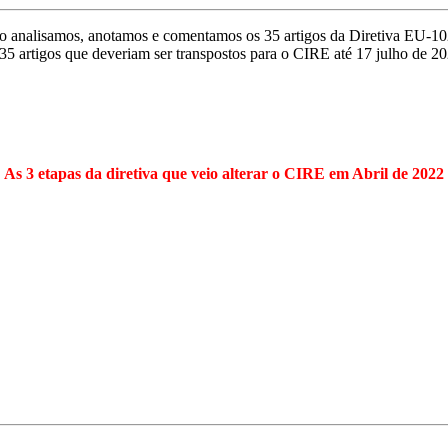
go analisamos, anotamos e comentamos os 35 artigos da Diretiva EU-1
 35 artigos que deveriam ser transpostos para o CIRE até 17 julho de 20
As 3 etapas da diretiva que veio alterar o CIRE em Abril de 2022
100 Conceitos
da DIRETIVA
Os 35 Artigos da
DIRETIVA
NOVO CIRE
Abril 2022
Hub Central : Resumo da diretiva