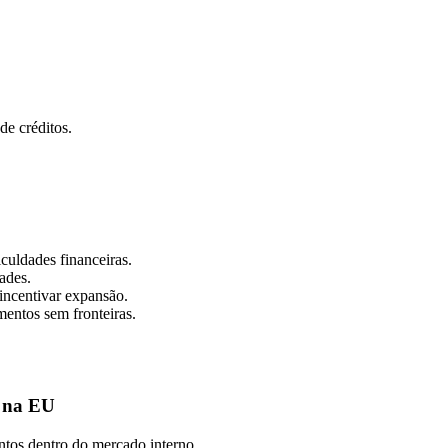
de créditos.
culdades financeiras.
ades.
incentivar expansão.
mentos sem fronteiras.
s na EU
ntos dentro do mercado interno.