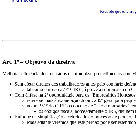
DISCLAYMER
:
Recordo que este arti
Art. 1º – Objetivo da diretiva
Melhorar eficiência dos mercados e harmonizar procedimentos com vist
Sem afetar direitos dos trabalhadores antes pelo contrário defe
tal como o nosso 277º CIRE já prevê a supremacia do C
Com ênfase na 2ª oportunidade para os “Empresários Honestos
refere-se mais à exoneração do art. 235º geral para peq
no art 251º do CIRE o conceito de “não empresários” tem
os códigos fiscais, nomeadamente o IRS, definem 
Enfoque na simplificação e celeridade do processo de perdão, 
Mais adiante veremos que este perdão pode ser estendid