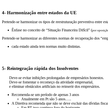
4- Harmonização entre estados da UE
Pretende-se harmonizar os tipos de reestruturação preventiva entre est
Ênfase no conceito de “Situação Financeira Difícil” (
por oposiçã
Pretende-se harmonizar as diferentes normas de recuperação dos “emp
cada estado ainda tem normas muito distintas.
5- Reintegração rápida dos Insolventes
Deve-se evitar inibições prolongadas de empresários honestos.
Deve-se fomentar o recomeço da atividade empresarial,
e eliminar obstáculos artificiais no reinserir dos empresários.
Recomenda-se um período de apenas 3 anos
Atualmente em Pt são 5 anos…..
A Diretiva recomenda que não se deve excluir das dívidas fiscai
Em PT isso continua fora do horizonte,….