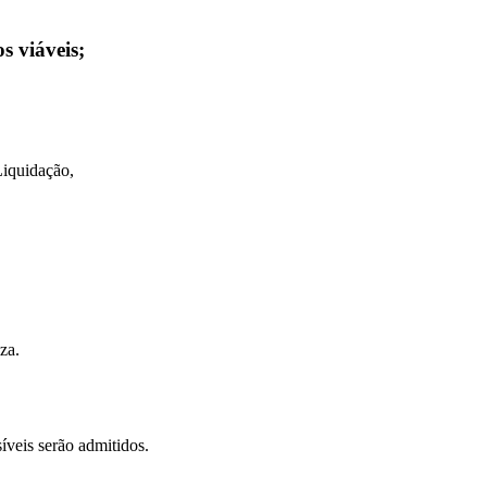
s viáveis;
Liquidação,
za.
íveis serão admitidos.