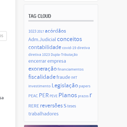
TAG CLOUD
acórdãos
1023
2017
OS
conceitos
Adm.Judicial
contabilidade
covid-19
diretiva
diretiva 1023
Dupla-Tributação
encerrar empresa
exoneração
financiamentos
fiscalidade
fraude
IMT
Legislação
investimento
papers
r
Planos
PER
PEAC
PEVE
prazos
sa
s
reversões
RERE
teses
trabalhadores