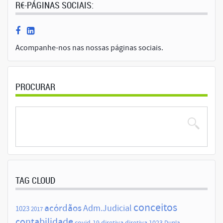
R€-PÁGINAS SOCIAIS:
Acompanhe-nos nas nossas páginas sociais.
PROCURAR
TAG CLOUD
conceitos
acórdãos
Adm.Judicial
1023
2017
contabilidade
covid-19
diretiva
diretiva 1023
Dupla-