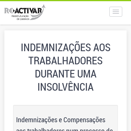
Toggle
navigat
INDEMNIZAÇÕES AOS
TRABALHADORES
DURANTE UMA
INSOLVÊNCIA
Indemnizações e Compensações
aos trabalhadores num processo de