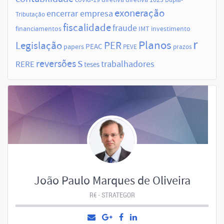
exoneração
encerrar empresa
Tributação
fiscalidade
fraude
financiamentos
IMT
investimento
r
Planos
Legislação
PER
papers
PEAC
PEVE
prazos
s
reversões
trabalhadores
RERE
teses
João Paulo Marques de Oliveira
R€ - STRATEGOR