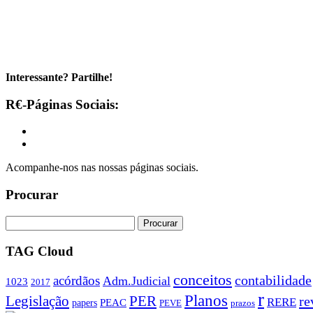
Interessante? Partilhe!
R€-Páginas Sociais:
Acompanhe-nos nas nossas páginas sociais.
Procurar
TAG Cloud
conceitos
contabilidade
acórdãos
Adm.Judicial
1023
2017
r
Planos
PER
Legislação
re
RERE
PEAC
papers
PEVE
prazos