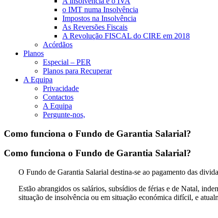
A insolvência e o IVA
o IMT numa Insolvência
Impostos na Insolvência
As Reversões Fiscais
A Revolução FISCAL do CIRE em 2018
Acórdãos
Planos
Especial – PER
Planos para Recuperar
A Equipa
Privacidade
Contactos
A Equipa
Pergunte-nos,
Como funciona o Fundo de Garantia Salarial?
Como funciona o Fundo de Garantia Salarial?
O Fundo de Garantia Salarial destina-se ao pagamento das divid
Estão abrangidos os salários, subsídios de férias e de Natal, i
situação de insolvência ou em situação económica difícil, e at