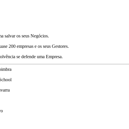
a salvar os seus Negócios.
uase 200 empresas e os seus Gestores.
nsolvência se defende uma Empresa.
oimbra
School
varra
ro