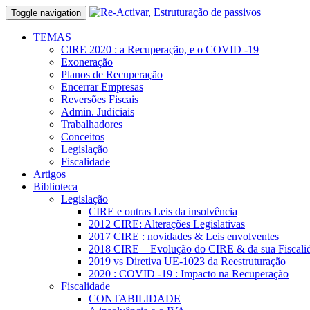
Toggle navigation
TEMAS
CIRE 2020 : a Recuperação, e o COVID -19
Exoneração
Planos de Recuperação
Encerrar Empresas
Reversões Fiscais
Admin. Judiciais
Trabalhadores
Conceitos
Legislação
Fiscalidade
Artigos
Biblioteca
Legislação
CIRE e outras Leis da insolvência
2012 CIRE: Alterações Legislativas
2017 CIRE : novidades & Leis envolventes
2018 CIRE – Evolução do CIRE & da sua Fiscali
2019 vs Diretiva UE-1023 da Reestruturação
2020 : COVID -19 : Impacto na Recuperação
Fiscalidade
CONTABILIDADE