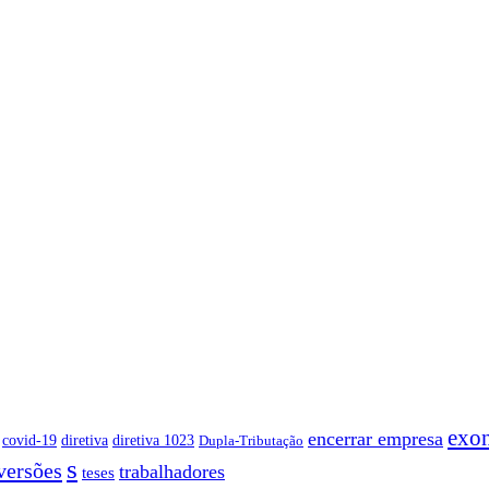
exo
encerrar empresa
covid-19
diretiva
diretiva 1023
Dupla-Tributação
s
versões
trabalhadores
teses