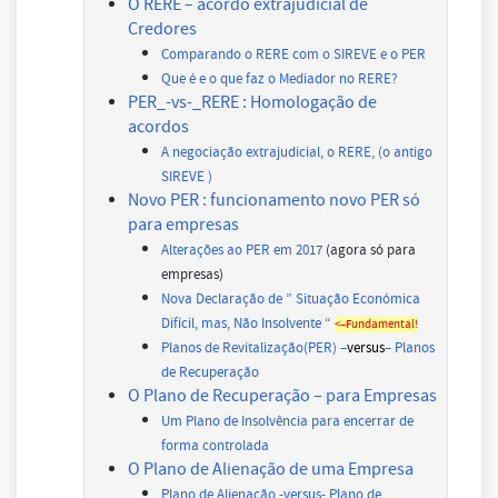
O RERE – acordo extrajudicial de
Credores
Comparando o RERE com o SIREVE e o PER
Que é e o que faz o Mediador no RERE?
PER_-vs-_RERE : Homologação de
acordos
A negociação extrajudicial, o RERE, (o antigo
SIREVE )
Novo PER : funcionamento novo PER só
para empresas
Alterações ao PER em 2017
(agora só para
empresas)
Nova Declaração de ” Situação Económica
Difícil, mas, Não Insolvente “
<–Fundamental!
Planos de Revitalização(PER) –
versus
– Planos
de Recuperação
O Plano de Recuperação – para Empresas
Um Plano de Insolvência para encerrar de
forma controlada
O Plano de Alienação de uma Empresa
Plano de Alienação -versus- Plano de