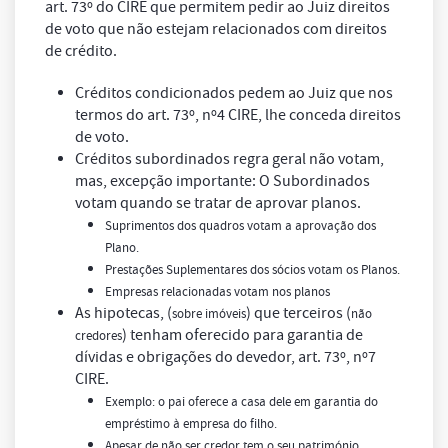
art. 73º do CIRE que permitem pedir ao Juiz direitos
de voto que não estejam relacionados com direitos
de crédito.
Créditos condicionados pedem ao Juiz que nos
termos do art. 73º, nº4 CIRE, lhe conceda direitos
de voto.
Créditos subordinados regra geral não votam,
mas, excepção importante: O Subordinados
votam quando se tratar de aprovar planos.
Suprimentos dos quadros votam a aprovação dos
Plano.
Prestações Suplementares dos sócios votam os Planos.
Empresas relacionadas votam nos planos
As hipotecas, (
) que terceiros (
sobre imóveis
não
) tenham oferecido para garantia de
credores
dívidas e obrigações do devedor, art. 73º, nº7
CIRE.
Exemplo:
o pai oferece a casa dele em garantia do
empréstimo à empresa do filho.
Apesar de não ser credor tem o seu património