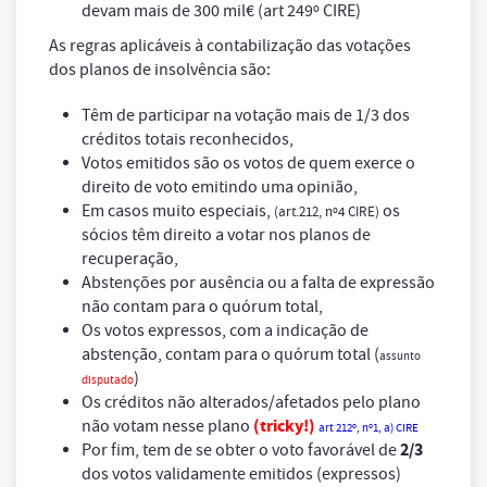
devam mais de 300 mil€ (art 249º CIRE)
As regras aplicáveis à contabilização das votações
dos planos de insolvência são:
Têm de participar na votação mais de 1/3 dos
créditos totais reconhecidos,
Votos emitidos são os votos de quem exerce o
direito de voto emitindo uma opinião,
Em casos muito especiais,
os
(art.212, nº4 CIRE)
sócios têm direito a votar nos planos de
recuperação,
Abstenções por ausência ou a falta de expressão
não contam para o quórum total,
Os votos expressos, com a indicação de
abstenção, contam para o quórum total (
assunto
)
disputado
Os créditos não alterados/afetados pelo plano
(tricky!)
não votam nesse plano
art 212º, nº1, a) CIRE
2/3
Por fim, tem de se obter o voto favorável de
dos votos validamente emitidos (expressos)