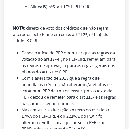
B
Alínea
) nº5, art 17º-F PER-CIRE
NOTA
: direito de voto dos créditos que não sejam
alterados pelo Plano em crise. art 212º, nº1, a), do
Título iX CIRE
Desde o início do PER em 20112 que as regras da
votação do art 17º-F , n5 PER-CIRE remetiam para
as regras de aprovação para as regras gerais dos
planos do art. 212º CIRE.
Com a alteração de 2015 que a regra que
impedia os créditos não alterados/afetados de
votar num PER deixou de existir, pois o texto do
PER deixou de remeter para o art 212º e as regras
passaram a ser autónomas.
Mas em 2017 a alteração ao texto do nº3 do art
17º-A do PER-CIRE e do 222º-A, do PEAP, foi
alterado e voltaram a aplicar-se ao PER e ao
PEAP todas as regras do Título IX,