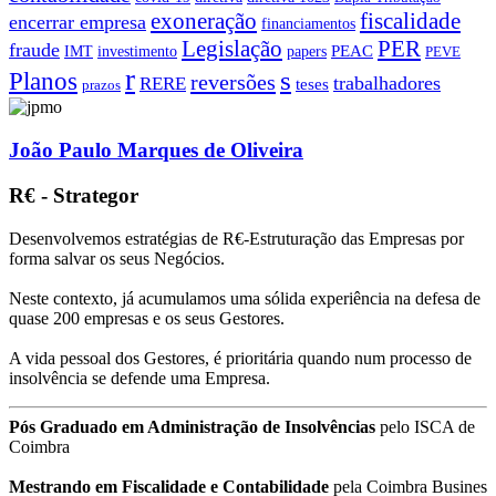
exoneração
fiscalidade
encerrar empresa
financiamentos
PER
Legislação
fraude
PEAC
IMT
investimento
papers
PEVE
r
s
Planos
reversões
trabalhadores
RERE
teses
prazos
João Paulo Marques de Oliveira
R€ - Strategor
Desenvolvemos estratégias de R€-Estruturação das Empresas por
forma salvar os seus Negócios.
Neste contexto, já acumulamos uma sólida experiência na defesa de
quase 200 empresas e os seus Gestores.
A vida pessoal dos Gestores, é prioritária quando num processo de
insolvência se defende uma Empresa.
Pós Graduado em Administração de Insolvências
pelo ISCA de
Coimbra
Mestrando em Fiscalidade e Contabilidade
pela Coimbra Busines