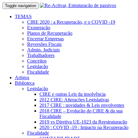
Toggle navigation
TEMAS
CIRE 2020 : a Recuperação, e o COVID -19
Exoneração
Planos de Recuperação
Encerrar Empresas
Reversões Fiscais
Admin. Judiciais
Trabalhadores
Conceitos
Legislação
Fiscalidade
Artigos
Biblioteca
Legislação
CIRE e outras Leis da insolvência
2012 CIRE: Alterações Legislativas
2017 CIRE : novidades & Leis envolventes
2018 CIRE – Evolução do CIRE & da sua
Fiscalidade
2019 vs Diretiva UE-1023 da Reestruturação
2020 : COVID -19 : Impacto na Recuperação
Fiscalidade