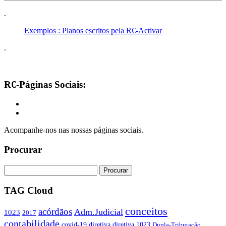
.
Exemplos : Planos escritos pela R€-Activar
.
R€-Páginas Sociais:
Acompanhe-nos nas nossas páginas sociais.
Procurar
TAG Cloud
conceitos
acórdãos
Adm.Judicial
1023
2017
contabilidade
covid-19
diretiva
diretiva 1023
Dupla-Tributação