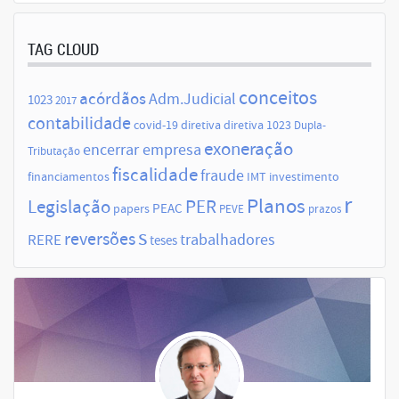
TAG CLOUD
conceitos
acórdãos
Adm.Judicial
1023
2017
contabilidade
covid-19
diretiva
diretiva 1023
Dupla-
exoneração
encerrar empresa
Tributação
fiscalidade
fraude
financiamentos
IMT
investimento
r
Planos
Legislação
PER
papers
PEAC
PEVE
prazos
s
reversões
trabalhadores
RERE
teses