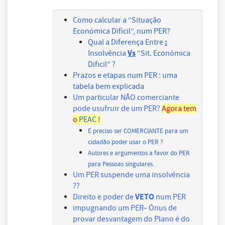
Como calcular a “Situação
Económica Difícil”, num PER?
:
Qual a Diferença Entre
Vs
Insolvência
“Sit. Económica
Dificil” ?
Prazos e etapas num PER : uma
tabela bem explicada
Um particular NÃO comerciante
pode usufruir de um PER?
Agora tem
o
PEAC
!
É preciso ser COMERCIANTE para um
cidadão poder usar o PER ?
Autores e argumentos a favor do PER
para Pessoas singulares
.
Um PER suspende uma insolvência
??
VETO
Direito e poder de
num PER
impugnando um PER– Ónus de
provar desvantagem do Plano é do