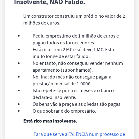
Insolvente, NÃO Falido.
Um construtor construiu um prédio no valor de 2
milhões de euros.
Pediu empréstimo de 1 milhão de euros e
pagou todos os fornecedores.
Está rico! Tem 2 M€ e só deve 1 M€. Está
muito longe de estar falido!
No entanto, não conseguiu vender nenhum
apartamento (suponhamos).
No final do mês não consegue pagar a
prestação mensal de 1.000€.
Isto repete-se por três meses e o banco
declara-o insolvente.
Os bens vão à praça e as dívidas são pagas.
O que sobrar é do empresário.
Está rico mas insolvente.
Para que serve a FALÊNCIA num processo de