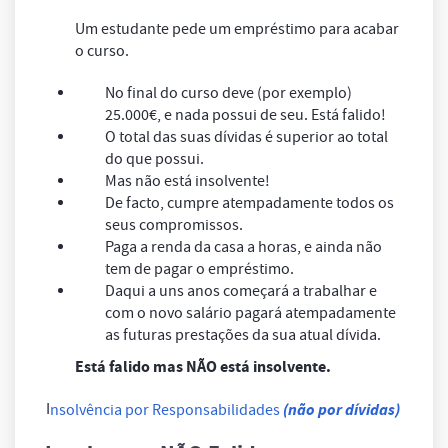
Um estudante pede um empréstimo para acabar
o curso.
No final do curso deve (por exemplo)
25.000€, e nada possui de seu. Está falido!
O total das suas dívidas é superior ao total
do que possui.
Mas não está insolvente!
De facto, cumpre atempadamente todos os
seus compromissos.
Paga a renda da casa a horas, e ainda não
tem de pagar o empréstimo.
Daqui a uns anos começará a trabalhar e
com o novo salário pagará atempadamente
as futuras prestações da sua atual dívida.
Está falido mas NÃO está insolvente.
I
(não por dívidas)
nsolvência por Responsabilidades