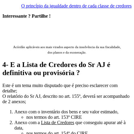
O princípio da igualdade dentro de cada classe de credores
Interessante ? Partilhe !
ACÓRDÃOS & Insolvência
Acórdão aplicáveis aos mais virados aspecto da insolvência da sua fiscalidade,
dos planos e da exoneração.
4- E a Lista de Credores do Sr AJ é
definitiva ou provisória ?
Este é um tema muito disputado que é preciso esclarecer com
detalhe;
O relatório do Sr AJ, descrito no art. 155º, deverá ser acompanhado
de 2 anexos;
Anexo com o inventário dos bens e seu valor estimado,
nos termos do art. 153º CIRE
Anexo com a
Lista de Credores
que conseguiu apurar até à
data,
nos termos do art. 154º do CIRE.