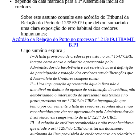
depende da data marcada para a 1ª Assembleia inicial de
credores.
Sobre este assunto consulte este acórdão do Tribunal da
Relação do Porto de 12/09/2019 que deixou sumariado
uma clara exposição do erro habitual dos credores
impugnantes;
Acórdão da Relação do Porto no processo nº 213/19.1T8AMT-
B.P1
Cujo sumário explica ;
I – A lista provisória de credores prevista no art.º 154.º CIRE,
integra como anexo o relatório
apresentado pelo
Administrador da Insolvência e vai servir de base à definição
da participação e votação dos
credores nas deliberações que
à Assembleia de Credores compete tomar.
II – Uma impugnação apresentada àquela lista não é
atendível no âmbito do apenso de reclamação de
créditos, não
desobrigando o interessado de apresentar nos termos e no
prazo previstos no art.º 130.º do CIRE a
impugnação que
tenha por conveniente à lista de credores reconhecidos e não
reconhecidos que vier ser
apresentada pelo Administrador da
Insolvência em cumprimento do art.º 129.º do CIRE.
III – A relação de créditos reconhecidos e não reconhecidos a
que alude o art.º 129.º do CIRE constitui
um documento
autónomo da lista provisória de credores anexa ao relatório e