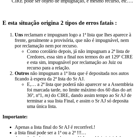
CIRE pode ser objeto de impugnação, e mesmo recurso, etc….
E esta situação origina 2 tipos de erros fatais :
Uns
reclamam e impugnam logo a 1ª lista que lhes aparece à
frente, geralmente a provisória, que não é impugnável, nem
por reclamação nem por recurso.
Como corolário depois, já não impugnam a 2ª lista de
Credores, essa sim a final nos termos do art 129º CIRE
e esta sim, impugnável por reclamação ao Juiz ou
recurso para a relação.
Outros
não impugnam a 1ª lista que é depositada nos autos
ficando à espera da 2ª lista do Sr AJ.
E,… a 2ª lista que poderá não aparecer se a Assembleia
foi marcada tarde, no limite máximo dos 60 dias do art
36º, nº1,
m)
do CIRE, dando assim tempo ao Sr AJ de
terminar a sua lista Final, e assim o Sr AJ só deposita
uma única lista.
Importante:
Apenas a lista final do Sr AJ é recorrível.!
a lista final pode ser a 1ª ou a 2ª !!!…