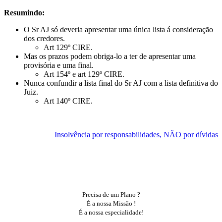
Resumindo:
O Sr AJ só deveria apresentar uma única lista á consideração
dos credores.
Art 129º CIRE.
Mas os prazos podem obriga-lo a ter de apresentar uma
provisória e uma final.
Art 154º e art 129º CIRE.
Nunca confundir a lista final do Sr AJ com a lista definitiva do
Juiz.
Art 140º CIRE.
Insolvência por responsabilidades, NÃO por dívidas
Todos os Planos.
Central de Conhecimento.
Precisa de um Plano ?
É a nossa Missão !
É a nossa especialidade!