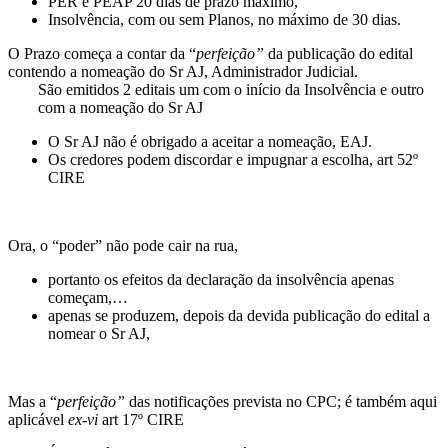
PER e PEAP 20 dias de prazo máximo,
Insolvência, com ou sem Planos, no máximo de 30 dias.
O Prazo começa a contar da “
perfeição”
da publicação do edital
contendo a nomeação do Sr AJ, Administrador Judicial.
São emitidos 2 editais um com o início da Insolvência e outro
com a nomeação do Sr AJ
O Sr AJ não é obrigado a aceitar a nomeação, EAJ.
Os credores podem discordar e impugnar a escolha, art 52º
CIRE
Ora, o “poder” não pode cair na rua,
portanto os efeitos da declaração da insolvência apenas
começam,…
apenas se produzem, depois da devida publicação do edital a
nomear o Sr AJ,
Mas a “
perfeição”
das notificações prevista no CPC; é também aqui
aplicável
ex-vi
art 17º CIRE