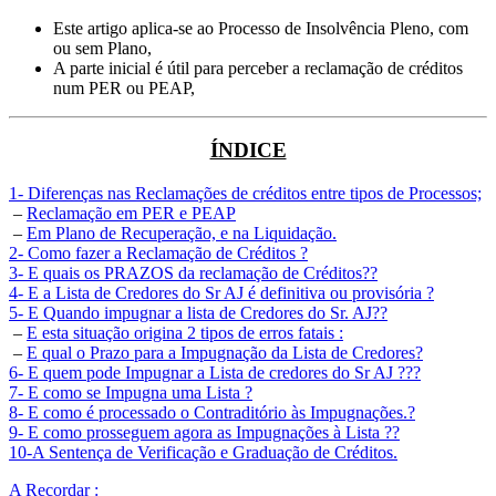
Este artigo aplica-se ao Processo de Insolvência Pleno, com
ou sem Plano,
A parte inicial é útil para perceber a reclamação de créditos
num PER ou PEAP,
ÍNDICE
1- Diferenças nas Reclamações de créditos entre tipos de Processos;
 – 
Reclamação em PER e PEAP
 – 
Em Plano de Recuperação, e na Liquidação.
2- Como fazer a Reclamação de Créditos ?
3- E quais os PRAZOS da reclamação de Créditos??
4- E a Lista de Credores do Sr AJ é definitiva ou provisória ?
5- E Quando impugnar a lista de Credores do Sr. AJ??
 – 
E esta situação origina 2 tipos de erros fatais :
 – 
E qual o Prazo para a Impugnação da Lista de Credores?
6- E quem pode Impugnar a Lista de credores do Sr AJ ???
7- E como se Impugna uma Lista ?
8- E como é processado o Contraditório às Impugnações.?
9- E como prosseguem agora as Impugnações à Lista ??
10-A Sentença de Verificação e Graduação de Créditos.
A Recordar :