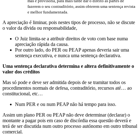
mas é provisória, para mais tarde dar o direito às partes de
fazerem o seu contraditório, assim obterem uma sentença revista
e melhor fundamentada.
A apreciação é liminar, pois nestes tipos de processo, não se discute
o valor da dívida ou responsabilidade,
O Juiz limita-se a atribuir direitos de voto com base numa
apreciação rápida da causa.
Por outro lado, do PER ou PEAP apenas deveria sair uma
sentença executiva, e nunca uma sentença declarativa.
Uma sentença declarativa determina e altera definitivamente o
valor dos créditos
Mas só pode e deve ser admitida depois de se tramitar todos os
procedimentos normais de defesa, contraditório, recursos até… ao
constitucional, etc…
Num PER e ou num PEAP não há tempo para isso.
Assim um plano PER ou PEAP não deve determinar (declarar) o
montante a pagar pois em caso de discórdia essa questão deverá e
terá de ser discutida num outro processo autónomo em outro tribunal
comercial.