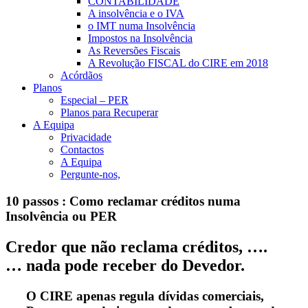
CONTABILIDADE
A insolvência e o IVA
o IMT numa Insolvência
Impostos na Insolvência
As Reversões Fiscais
A Revolução FISCAL do CIRE em 2018
Acórdãos
Planos
Especial – PER
Planos para Recuperar
A Equipa
Privacidade
Contactos
A Equipa
Pergunte-nos,
10 passos : Como reclamar créditos numa
Insolvência ou PER
Credor que não reclama créditos, ….
… nada pode receber do Devedor.
O CIRE apenas regula dívidas comerciais,