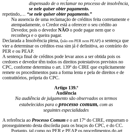
dispensado de o reclamar no processo de insolvência,
se nele quiser obter pagamento.
repetindo,…
“se nele quiser obter pagamento.”
Na ausencia de uma reclamação de créditos feita corretamente e
atempadamente, o Credor está a oferecer o seu crédito ao
Devedor, pois o devedor
NÃO
o pode pagar nem que o
reconheça e o queira pagar.
Declarada a Insolvência plena, (
) a sentença que
não em PER nem PEAP
vier a determinar os créditos essa sim já é definitiva, ao contrário do
PER e ou PEAP.
A sentença final de créditos pode levar anos a ser obtida pois os
credores e devedor têm todos os direitos potestativos previstos no
CPC, conforme determina o art. 139º do CIRE que explicitamente
remete os procedimentos para a forma lenta e pela de direitos e de
contratitórios, própria do CPC.
Artigo 139.º
Audiência
Na audiência de julgamento são observados os termos
processo comum
estabelecidos para o
,
com as
seguintes especialidades
A referência ao
Processo Comum
e o art 17º do CIRE, empurram o
prosseguimento desta discórdia para os braços do CPC, e do CC.
Portanto, tal como no PER e PEAP os procedimentos do art