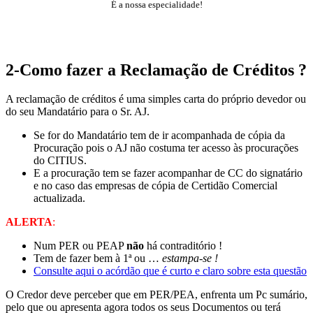
É a nossa especialidade!
Escrevemos Planos!
Contacte-nos : email
2-Como fazer a Reclamação de Créditos ?
A reclamação de créditos é uma simples carta do próprio devedor ou
do seu Mandatário para o Sr. AJ.
Se for do Mandatário tem de ir acompanhada de cópia da
Procuração pois o AJ não costuma ter acesso às procurações
do CITIUS.
E a procuração tem se fazer acompanhar de CC do signatário
e no caso das empresas de cópia de Certidão Comercial
actualizada.
ALERTA
:
Num PER ou PEAP
não
há contraditório !
Tem de fazer bem à 1ª ou …
estampa-se !
Consulte aqui o acórdão que é curto e claro sobre esta questão
O Credor deve perceber que em PER/PEA, enfrenta um Pc sumário,
pelo que ou apresenta agora todos os seus Documentos ou terá