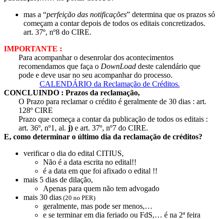
mas a “
perfeição das notificações
” determina que os prazos só
começam a contar depois de todos os editais concretizados.
art. 37º, nº8 do CIRE.
IMPORTANTE :
Para acompanhar o desenrolar dos acontecimentos
recomendamos que faça o
DownLoad
deste calendário que
pode e deve usar no seu acompanhar do processo.
CALENDÁRIO da Reclamação de Créditos.
CONCLUINDO : Prazos da reclamação,
O Prazo para reclamar o crédito é geralmente de 30 dias : art.
128º CIRE
Prazo que começa a contar da publicação de todos os editais :
art. 36º, nº1, al.
j)
e art. 37º, nº7 do CIRE.
E, como determinar o último dia da reclamação de créditos?
verificar o dia do edital CITIUS,
Não é a data escrita no edital!!
é a data em que foi afixado o edital !!
mais 5 dias de dilação,
Apenas para quem não tem advogado
mais 30 dias
(20 no PER)
geralmente, mas pode ser menos,…
e se terminar em dia feriado ou FdS,… é na 2ª feira