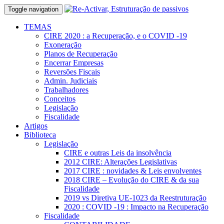
Toggle navigation
TEMAS
CIRE 2020 : a Recuperação, e o COVID -19
Exoneração
Planos de Recuperação
Encerrar Empresas
Reversões Fiscais
Admin. Judiciais
Trabalhadores
Conceitos
Legislação
Fiscalidade
Artigos
Biblioteca
Legislação
CIRE e outras Leis da insolvência
2012 CIRE: Alterações Legislativas
2017 CIRE : novidades & Leis envolventes
2018 CIRE – Evolução do CIRE & da sua
Fiscalidade
2019 vs Diretiva UE-1023 da Reestruturação
2020 : COVID -19 : Impacto na Recuperação
Fiscalidade