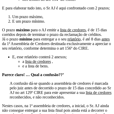
E para elaborar tudo isto, o Sr AJ é aqui confrontado com 2 prazos;
Um prazo máximo,
E um prazo mínimo.
O prazo
máximo
para o AJ emitir a
lista de credores
, é de 15 dias
corridos depois de terminar o prazo da reclamação de créditos.
Já o prazo
mínimo
para entregar a o seu
relatório,
é até 8 dias
antes
da 1ª Assembleia de Credores destinada exclusivamente a apreciar o
seu relatório, conforme determina o art 156º do CIRE.
E, esse relatório conterá 2 anexos;
a
lista de credores
,
e a lista de bens.
Parece claro! … Qual a confusão??’
A confusão dá-se quando a assembleia de credores é marcada
pelo juiz antes de decorrido o prazo de 15 dias concedido ao Sr
AJ no art 129º CIRE para este apresentar a sua
lista de credores
reconhecidos, e não reconhecidos.
Nestes casos, na 1ª assembleia de credores, a inicial, o Sr. AJ ainda
não consegue entregar a sua lista final pois ainda está a decorrer o