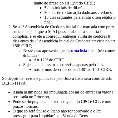
limite do prazo do art 129º do CIRE;
5 dias iniciais de dilação,
30 dias de reclamação dado aos credores,
15 dias seguintes para emitir o seu relatório
final.
Se a 1ª Assembleia de Credores inicial for marcada com prazo
suficiente para que o Sr AJ possa elaborar a sua lista final
completa, e se ele a conseguir entregar a lista de credores 8
dias antes da 1ª Assembleia Inicial de Credores prevista no art
156º CIRE;
Neste caso apresenta apenas
uma lista
final, (
não é ainda
)
definitiva
Art 129º do CIRE .
Sujeita ainda assim a ser revista apenas pelo Juiz,
nos termos descritos do art 130º ao 140º CIRE.
Só depois de revista e publicada pelo Juiz a Lista será considerada
DEFINITIVA
Ainda assim pode ser impugnada apesar de entrar em vigor e
ser usada no Processo,
Pode ser impugnada nos termos geral do CPC e CC , e nos
prazos normais.
O que só será útil se o Plano não for aprovado e o Pc.
prosseguir para Liquidação, a Venda de Bens.