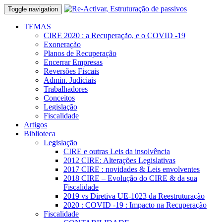
Toggle navigation
TEMAS
CIRE 2020 : a Recuperação, e o COVID -19
Exoneração
Planos de Recuperação
Encerrar Empresas
Reversões Fiscais
Admin. Judiciais
Trabalhadores
Conceitos
Legislação
Fiscalidade
Artigos
Biblioteca
Legislação
CIRE e outras Leis da insolvência
2012 CIRE: Alterações Legislativas
2017 CIRE : novidades & Leis envolventes
2018 CIRE – Evolução do CIRE & da sua
Fiscalidade
2019 vs Diretiva UE-1023 da Reestruturação
2020 : COVID -19 : Impacto na Recuperação
Fiscalidade