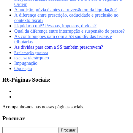
Ordem
A audição prévia é antes da reversão ou da liquidação?
A diferença entre prescrição, caducidade e preclusão no
contexto fiscal?
Liquidar o quê? Pessoas, impostos, dívidas?
Qual da diferença entre interrupção e suspensão de prazos?
As contribuições para com a SS são dívidas fiscais e
tributárias
As dívidas para com a SS também prescrevem?
Reclamação graciosa
ierárquico
Recurso h
Impugnação
Oposição
R€-Páginas Sociais:
Acompanhe-nos nas nossas páginas sociais.
Procurar