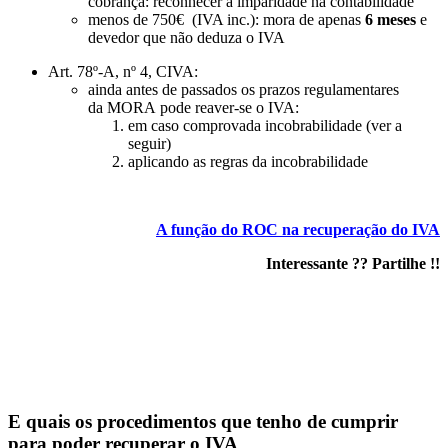
cobrança: reconhecer a imparidade na contabilidade
menos de 750€ (IVA inc.): mora de apenas
6 meses
e
devedor que não deduza o IVA
Art. 78º-A, nº 4, CIVA:
ainda antes de passados os prazos regulamentares
da MORA pode reaver-se o IVA:
em caso comprovada incobrabilidade (ver a
seguir)
aplicando as regras da incobrabilidade
A função do ROC na recuperação do IVA
Interessante ?? Partilhe !!
Hub Central : Fiscalidade na Insolvência
E quais os procedimentos que tenho de cumprir
para poder recuperar o IVA