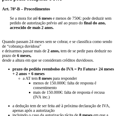
Art. 78º-B – Procedimentos
Se a mora for até
6 meses
e menos de 750€: pode deduzir sem
pedido de autorização prévio até ao prazo do
final do ano,
acrescido de mais 2 anos.
Quando passam 24 meses sem se cobrar, e se classifica como sendo
de “cobrança duvidosa”
e deixarmos passar mais de
2 anos,
tem de se pedir para deduzir no
prazo de
6 meses,
desde a altura em que se consideram créditos duvidosos.
prazo do pedido reembolso do IVA = Pz Fatura+ 24 meses
+ 2 anos + 6 meses
a AT tem
8 meses
para responder
menos de 150.000€: falta de resposta é
consentimento
mais de 150.000€: falta de resposta é recusa
(IVA inc.)
a dedução tem de ser feita até à próxima declaração de IVA,
apenas após a autorização
incluindo o caso da autorização tácita de
8 meses
em que a