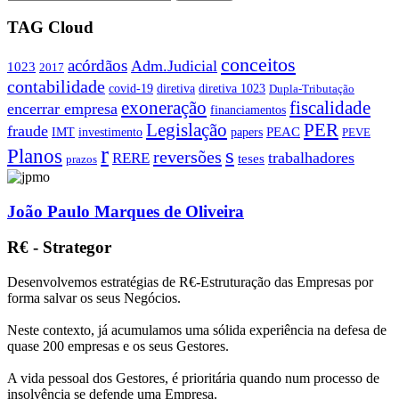
TAG Cloud
conceitos
acórdãos
Adm.Judicial
1023
2017
contabilidade
covid-19
diretiva
diretiva 1023
Dupla-Tributação
exoneração
fiscalidade
encerrar empresa
financiamentos
PER
Legislação
fraude
PEAC
IMT
investimento
papers
PEVE
r
s
Planos
reversões
trabalhadores
RERE
teses
prazos
João Paulo Marques de Oliveira
R€ - Strategor
Desenvolvemos estratégias de R€-Estruturação das Empresas por
forma salvar os seus Negócios.
Neste contexto, já acumulamos uma sólida experiência na defesa de
quase 200 empresas e os seus Gestores.
A vida pessoal dos Gestores, é prioritária quando num processo de
insolvência se defende uma Empresa.