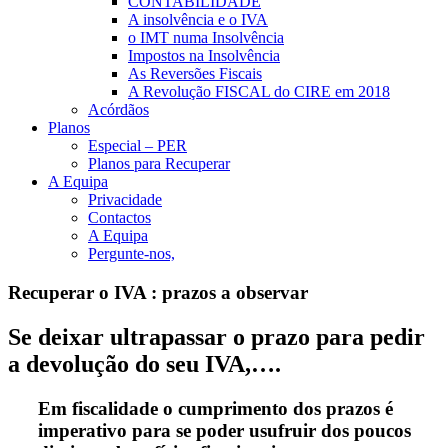
CONTABILIDADE
A insolvência e o IVA
o IMT numa Insolvência
Impostos na Insolvência
As Reversões Fiscais
A Revolução FISCAL do CIRE em 2018
Acórdãos
Planos
Especial – PER
Planos para Recuperar
A Equipa
Privacidade
Contactos
A Equipa
Pergunte-nos,
Recuperar o IVA : prazos a observar
Se deixar ultrapassar o prazo para pedir
a devolução do seu IVA,….
Em fiscalidade o cumprimento dos prazos é
imperativo para se poder usufruir dos poucos