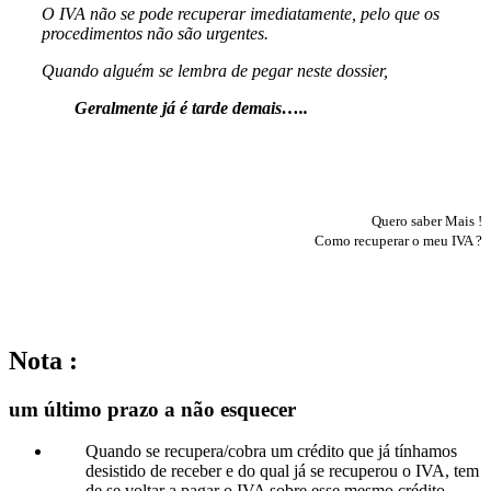
O IVA não se pode recuperar imediatamente, pelo que os
procedimentos não são urgentes.
Quando alguém se lembra de pegar neste dossier,
Geralmente já é tarde demais…..
Voltar ao HUB central do IVA
Quero saber Mais !
Como recuperar o meu IVA ?
Pergunte-nos : Email !
Nota :
um último prazo a não esquecer
Quando se recupera/cobra um crédito que já tínhamos
desistido de receber e do qual já se recuperou o IVA, tem
de se voltar a pagar o IVA sobre esse mesmo crédito.