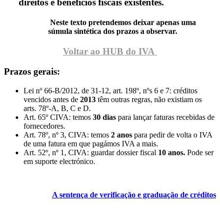
direitos e benefícios fiscais existentes.
Neste texto pretendemos deixar apenas uma
súmula sintética dos prazos a observar.
Voltar ao HUB do IVA
Prazos gerais:
Lei nº 66-B/2012, de 31-12, art. 198º, nºs 6 e 7: créditos
vencidos antes de
2013
têm outras regras, não existiam os
arts. 78º-A, B, C e D.
Art. 65º CIVA: temos
30 dias
para lançar faturas recebidas de
fornecedores.
Art. 78º, nº 3, CIVA: temos
2 anos
para pedir de volta o IVA
de uma fatura em que pagámos IVA a mais.
Art. 52º, nº 1, CIVA: guardar dossier fiscal
10 anos.
Pode ser
em suporte electrónico.
A sentença de verificação e graduação de créditos