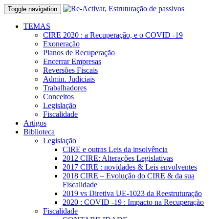
Toggle navigation
TEMAS
CIRE 2020 : a Recuperação, e o COVID -19
Exoneração
Planos de Recuperação
Encerrar Empresas
Reversões Fiscais
Admin. Judiciais
Trabalhadores
Conceitos
Legislação
Fiscalidade
Artigos
Biblioteca
Legislação
CIRE e outras Leis da insolvência
2012 CIRE: Alterações Legislativas
2017 CIRE : novidades & Leis envolventes
2018 CIRE – Evolução do CIRE & da sua
Fiscalidade
2019 vs Diretiva UE-1023 da Reestruturação
2020 : COVID -19 : Impacto na Recuperação
Fiscalidade