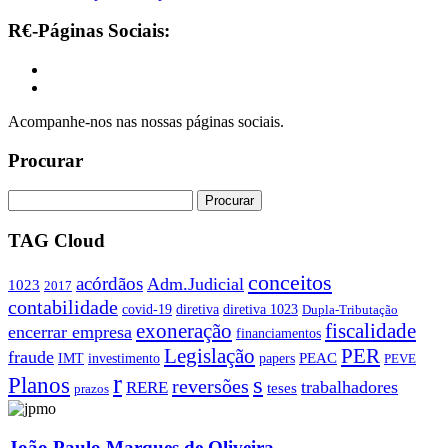
R€-Páginas Sociais:
Acompanhe-nos nas nossas páginas sociais.
Procurar
TAG Cloud
conceitos
acórdãos
Adm.Judicial
1023
2017
contabilidade
covid-19
diretiva
diretiva 1023
Dupla-Tributação
exoneração
fiscalidade
encerrar empresa
financiamentos
PER
Legislação
fraude
PEAC
IMT
investimento
papers
PEVE
r
s
Planos
reversões
trabalhadores
RERE
teses
prazos
João Paulo Marques de Oliveira