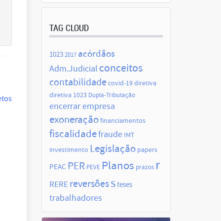
TAG CLOUD
acórdãos
1023
2017
conceitos
Adm.Judicial
contabilidade
covid-19
diretiva
diretiva 1023
Dupla-Tributação
etos
encerrar empresa
exoneração
financiamentos
fiscalidade
fraude
IMT
Legislação
investimento
papers
r
Planos
PER
PEAC
PEVE
prazos
s
reversões
RERE
teses
trabalhadores