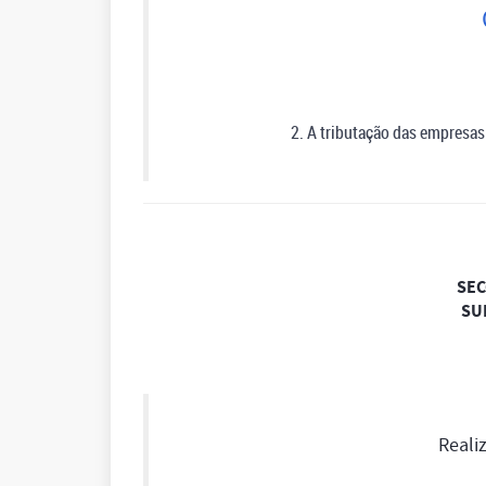
2. A tributação das empresa
SECÇ
SU
Reali