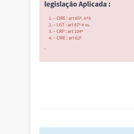
legislação Aplicada :
– CIRE : art 65º, nº3
– LGT : art 87º e ss.
– CRP : art 104º
– CIRE : art 62º
.