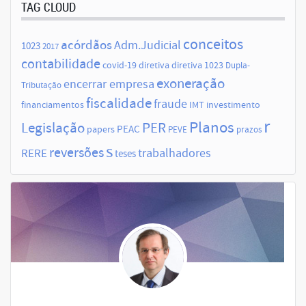
TAG CLOUD
conceitos
acórdãos
Adm.Judicial
1023
2017
contabilidade
covid-19
diretiva
diretiva 1023
Dupla-
exoneração
encerrar empresa
Tributação
fiscalidade
fraude
financiamentos
IMT
investimento
r
Planos
Legislação
PER
papers
PEAC
PEVE
prazos
s
reversões
trabalhadores
RERE
teses