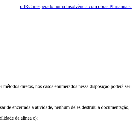
o IRC inesperado numa Insolvência com obras Plurianuais.
r métodos diretos, nos casos enumerados nessa disposição poderá ser
esar de encerrada a atividade, nenhum deles destruiu a documentação,
lidade da alínea c);