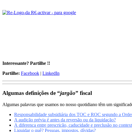
Interessante? Partilhe !!
Partilhe:
Facebook
|
LinkedIn
Algumas definições de “
jargão
” fiscal
Algumas palavras que usamos no nosso quotidiano têm um significado 
Responsabilidade subsidiária dos TOC e ROC segundo a Ord
A audição prévia é antes da reversão ou da liquidação?
A diferença entre prescrição, caducidade e preclusão no context
Liquidar o quê? Pessoas, impostos, dívidas?