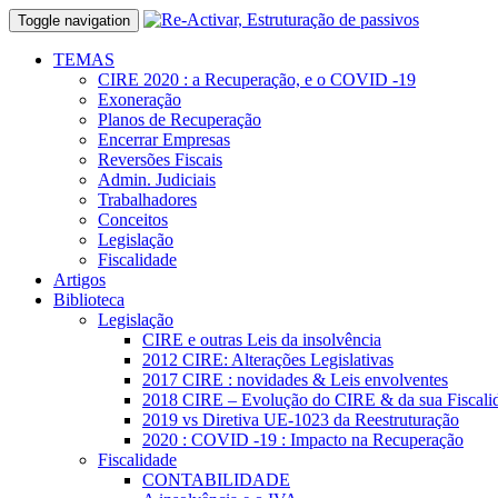
Toggle navigation
TEMAS
CIRE 2020 : a Recuperação, e o COVID -19
Exoneração
Planos de Recuperação
Encerrar Empresas
Reversões Fiscais
Admin. Judiciais
Trabalhadores
Conceitos
Legislação
Fiscalidade
Artigos
Biblioteca
Legislação
CIRE e outras Leis da insolvência
2012 CIRE: Alterações Legislativas
2017 CIRE : novidades & Leis envolventes
2018 CIRE – Evolução do CIRE & da sua Fiscali
2019 vs Diretiva UE-1023 da Reestruturação
2020 : COVID -19 : Impacto na Recuperação
Fiscalidade
CONTABILIDADE