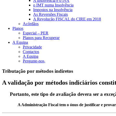
A insolvência e o IVA
o IMT numa Insolvência
Impostos na Insolvência
As Reversões Fiscais
A Revolução FISCAL do CIRE em 2018
Acórdãos
Planos
Especial – PER
Planos para Recuperar
A Equipa
Privacidade
Contactos
A Equipa
Pergunte-nos,
Tributação por métodos indiretos
A validação por métodos indiciários constit
Portanto, este tipo de avaliação devera ser a exceç
A Administração Fiscal tem o ónus de justificar e provar