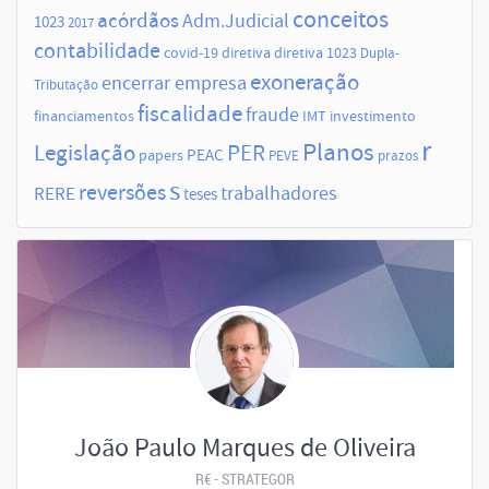
conceitos
acórdãos
Adm.Judicial
1023
2017
contabilidade
covid-19
diretiva
diretiva 1023
Dupla-
exoneração
encerrar empresa
Tributação
fiscalidade
fraude
financiamentos
IMT
investimento
r
Planos
Legislação
PER
papers
PEAC
PEVE
prazos
s
reversões
trabalhadores
RERE
teses
João Paulo Marques de Oliveira
R€ - STRATEGOR