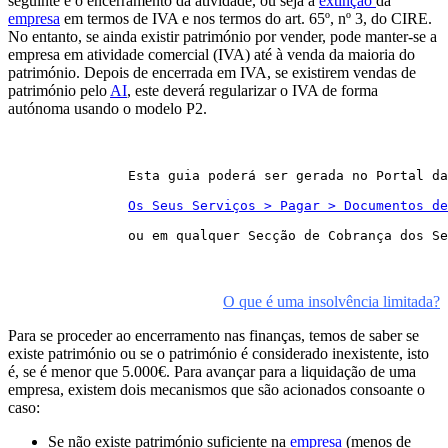
seguinte é o encerramento da atividade, ou seja a
extinção
da
empresa
em termos de IVA e nos termos do art. 65º, nº 3, do CIRE.
No entanto, se ainda existir património por vender, pode manter-se a
empresa em atividade comercial (IVA) até à venda da maioria do
património. Depois de encerrada em IVA, se existirem vendas de
património pelo
AI
, este deverá regularizar o IVA de forma
autónoma usando o modelo P2.
Esta guia poderá ser gerada no Portal da
Os Seus Serviços > Pagar > Documentos de
ou em qualquer Secção de Cobrança dos Se
O que é uma insolvência limitada?
Para se proceder ao encerramento nas finanças, temos de saber se
existe património ou se o património é considerado inexistente, isto
é, se é menor que 5.000€. Para avançar para a liquidação de uma
empresa, existem dois mecanismos que são acionados consoante o
caso:
Se não existe património suficiente na
empresa
(menos de