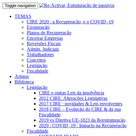
Toggle navigation
TEMAS
CIRE 2020 : a Recuperação, e o COVID -19
Exoneração
Planos de Recuperação
Encerrar Empresas
Reversões Fiscais
Admin. Judiciais
Trabalhadores
Conceitos
Legislação
Fiscalidade
Artigos
Biblioteca
Legislação
CIRE e outras Leis da insolvência
2012 CIRE: Alterações Legislativas
2017 CIRE : novidades & Leis envolventes
2018 CIRE – Evolução do CIRE & da sua
Fiscalidade
2019 vs Diretiva UE-1023 da Reestruturação
2020 : COVID -19 : Impacto na Recuperação
Fiscalidade