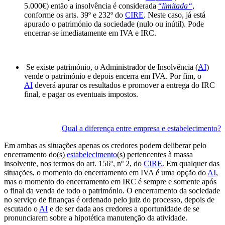
5.000€) então a insolvência é considerada
“
limitada
“
,
conforme os arts. 39º e 232º do
CIRE
. Neste caso, já está
apurado o património da sociedade (nulo ou inútil). Pode
encerrar-se imediatamente em IVA e IRC.
Se existe património, o Administrador de Insolvência (
AI
)
vende o património e depois encerra em IVA. Por fim, o
AI
deverá apurar os resultados e promover a entrega do IRC
final, e pagar os eventuais impostos.
Qual a diferença entre empresa e estabelecimento?
Em ambas as situações apenas os credores podem deliberar pelo
encerramento do(s)
estabelecimento
(s) pertencentes à massa
insolvente, nos termos do art. 156º, nº 2, do
CIRE
.
Em qualquer das
situações, o momento do encerramento em IVA é uma opção do
AI
,
mas o momento do encerramento em IRC é sempre e somente após
o final da venda de todo o património. O encerramento da sociedade
no serviço de finanças é ordenado pelo juiz do processo, depois de
escutado o
AI
e de ser dada aos credores a oportunidade de se
pronunciarem sobre a hipotética manutenção da atividade.