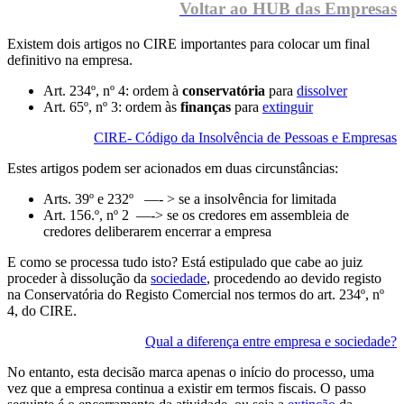
Voltar ao HUB das Empresas
Existem dois artigos no CIRE importantes para colocar um final
definitivo na empresa.
Art. 234º, nº 4: ordem à
conservatória
para
dissolver
Art. 65º, nº 3: ordem às
finanças
para
extinguir
CIRE- Código da Insolvência de Pessoas e Empresas
Estes artigos podem ser acionados em duas circunstâncias:
Arts. 39º e 232º —- > se a insolvência for limitada
Art. 156.º, nº 2 —-> se os credores em assembleia de
credores deliberarem encerrar a empresa
E como se processa tudo isto? Está estipulado que cabe ao juiz
proceder à dissolução da
sociedade
, procedendo ao devido registo
na Conservatória do Registo Comercial nos termos do art. 234º, nº
4, do CIRE.
Qual a diferença entre empresa e sociedade?
No entanto, esta decisão marca apenas o início do processo, uma
vez que a empresa continua a existir em termos fiscais. O passo