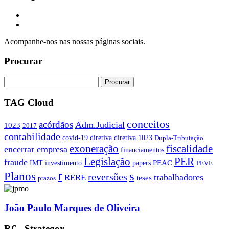
Acompanhe-nos nas nossas páginas sociais.
Procurar
TAG Cloud
conceitos
acórdãos
Adm.Judicial
1023
2017
contabilidade
covid-19
diretiva
diretiva 1023
Dupla-Tributação
exoneração
fiscalidade
encerrar empresa
financiamentos
PER
Legislação
fraude
PEAC
IMT
investimento
papers
PEVE
r
s
Planos
reversões
trabalhadores
RERE
teses
prazos
João Paulo Marques de Oliveira
R€ - Strategor