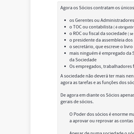
Agora os Sócios contratam os únicos
os Gerentes ou Administradore
o TOC ou contabilista
( é obrigatór
o ROC ou fiscal da sociedade
( se
o presidente da assembleia dos 
o secretário, que escreve o livro
mais ninguém é empregado da So
da Sociedade
Os empregados, trabalhadores fa
A sociedade não deverá ter mais ne
agora as tarefas e as funções dos só
De agora em diante os Sócios apen
gerais de sócios.
O Poder dos sócios é enorme ma
a aprovar ou reprovar as contas 
Apesar de numa sociedade o sóci