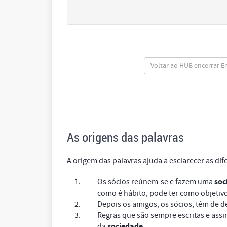
Voltar ao HUB encerrar 
As origens das palavras
A origem das palavras ajuda a esclarecer as dif
soc
Os sócios reúnem-se e fazem uma
como é hábito, pode ter como objetivo
Depois os amigos, os sócios, têm de de
Regras que são sempre escritas e assi
sociedade
da
.