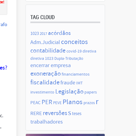
te!
TAG CLOUD
rafo
acórdãos
1023
2017
conceitos
Adm.Judicial
contabilidade
covid-19
diretiva
diretiva 1023
Dupla-Tributação
encerrar empresa
es?
exoneração
financiamentos
fiscalidade
fraude
IMT
Legislação
investimento
papers
r
Planos
PER
PEAC
PEVE
prazos
s
reversões
RERE
teses
tc.
trabalhadores
”