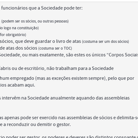
 funcionários que a Sociedade pode ter:
s
(podem ser os sócios, ou outras pessoas)
io logo na constituição)
 for obrigatório)
sócios, que deve guardar o livro de atas
(costuma ser um dos sócios)
 de atas dos sócios
(costuma ser o TOC)
ciedade, ou mais exatamente, são estes os únicos “Corpos Sociai
bris ou de escritório, não trabalham para a Sociedade
nhum empregado (mas as exceções existem sempre), pelo que por
cios acabam aqui.
as intervêm na Sociedade anualmente aquando das assembleias
s apenas pode ser exercido nas assembleias de sócios e delimita-s
e a reconduzir ou demitir o gestor.
o poder ser gestor, os poderes e deveres são distintos consoante 