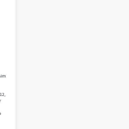
sim
12,
r
o