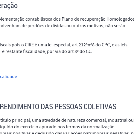
eração
mplementação contabilística dos Plano de recuperação Homologados
 advenham de perdões de dívidas ou outros motivos, não serão
scais pois o CIRE é uma lei especial, art 212ºnº8 do CPC, e as leis
e restante fiscalidade, por via do art 8º do CC.
scalidade
 RENDIMENTO DAS PESSOAS COLETIVAS
título principal, uma atividade de natureza comercial, industrial ou
 líquido do exercício apurado nos termos da normalização
moniais positivas e deduzido das variações patrimoniais negativas, 