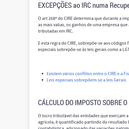
EXCEPÇÕES ao IRC numa Recup
O art 268º do CIRE determina que durante a i
as mais valias, os ganhos de uma empresa que
tributadas em IRC.
E esta regra do CIRE, sobrepõe-se aos códigos fi
especiais sobrepõe-se às leis gerais como a LGT 
Existem vários conflitos entre o CIRE e a Fi
Leis especiais sobrepõem-se a leis Gerais
CÁLCULO DO IMPOSTO SOBRE O
O lucro tributável das entidades que exerçam a 
agrícola, é quantificado partindo do resultado
contabilística, adicionado das variações patri