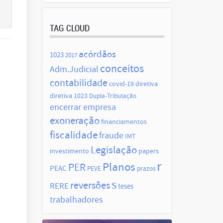
TAG CLOUD
acórdãos
1023
2017
conceitos
Adm.Judicial
contabilidade
covid-19
diretiva
diretiva 1023
Dupla-Tributação
encerrar empresa
exoneração
financiamentos
fiscalidade
fraude
IMT
Legislação
investimento
papers
r
Planos
PER
PEAC
PEVE
prazos
s
reversões
RERE
teses
trabalhadores