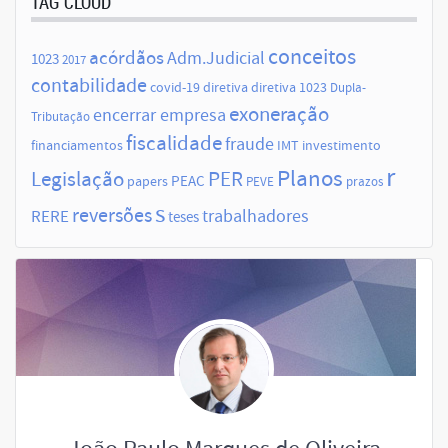
TAG CLOUD
conceitos
acórdãos
Adm.Judicial
1023
2017
contabilidade
covid-19
diretiva
diretiva 1023
Dupla-
exoneração
encerrar empresa
Tributação
fiscalidade
fraude
financiamentos
IMT
investimento
r
Planos
Legislação
PER
papers
PEAC
PEVE
prazos
s
reversões
trabalhadores
RERE
teses