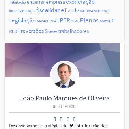
exoneração
encerrar empresa
Tributação
fiscalidade
fraude
financiamentos
IMT
investimento
r
Planos
Legislação
PER
papers
PEAC
PEVE
prazos
s
reversões
trabalhadores
RERE
teses
João Paulo Marques de Oliveira
R€ - STRATEGOR
Desenvolvemos estratégias de R€-Estruturação das