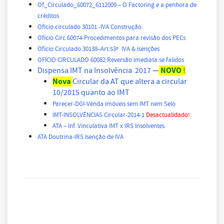
Of_Circulado_60072_6112009 – O Factoring e a penhora de
créditos
Ofício circulado 30101.-IVA Construção
Ofício Circ 60074-Procedimentos para revisão dos PECs
Ofício Circulado 30138–Art.53º IVA & isenções
OFÍCIO CIRCULADO 60082 Reversão imediata se falidos
NOVO
Dispensa IMT na Insolvência 2017
—
!
Nova
Circular da AT que altera a circular
10/2015 quanto ao IMT
Parecer-DGI-Venda imóveis sem IMT nem Selo
IMT-INSOLVÊNCIAS Circular-2014-1
Desactualidado!
ATA – Inf. Vinculativa IMT x IRS Insolventes
ATA Doutrina-IRS Isenção de IVA