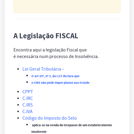
A Legislação FISCAL
Encontra aqui a legislação Fiscal que
é necessária num processo de Insolvência.
Lei Geral Tributária
–
O art 30º, nº 3, da LGT declara que
o CIRE não pode impor planos aos Estado
CPPT
C.IRC
C.IRS
C.IVA
Código do Imposto do Selo
aplica-se na venda do trespasse de um estabelecimento
insolvente