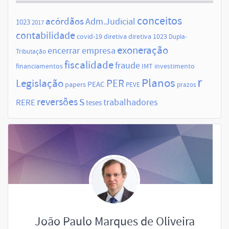
conceitos
acórdãos
Adm.Judicial
1023
2017
contabilidade
covid-19
diretiva
diretiva 1023
Dupla-
exoneração
encerrar empresa
Tributação
fiscalidade
fraude
financiamentos
IMT
investimento
r
Planos
Legislação
PER
papers
PEAC
PEVE
prazos
s
reversões
trabalhadores
RERE
teses
João Paulo Marques de Oliveira