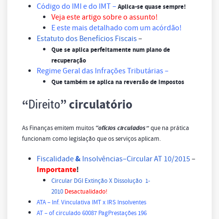
Código do IMI e do IMT
–
Aplica-se quase sempre!
Veja este artigo sobre o assunto!
E este mais detalhado com um acórdão!
Estatuto dos Benefícios Fiscais
–
Que se aplica perfeitamente num plano de
recuperação
Regime Geral das Infrações Tributárias
–
Que também se aplica na reversão de impostos
Direito
“
” circulatório
As Finanças emitem muitos
“ofícios circulados”
que na prática
funcionam como legislação que os serviços aplicam.
&
Fiscalidade
Insolvências–Circular AT 10/2015
–
Importante
!
Circular DGI Extinção X Dissolução 1-
2010
Desactualidado!
ATA – Inf. Vinculativa IMT x IRS Insolventes
AT – of circulado 60087 PagPrestações 196