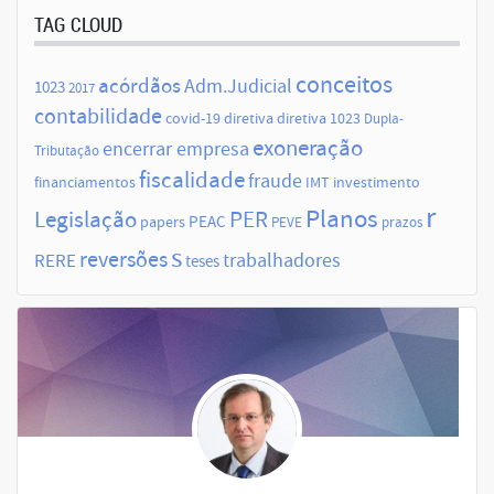
TAG CLOUD
conceitos
acórdãos
Adm.Judicial
1023
2017
contabilidade
covid-19
diretiva
diretiva 1023
Dupla-
exoneração
encerrar empresa
Tributação
fiscalidade
fraude
financiamentos
IMT
investimento
r
Planos
Legislação
PER
papers
PEAC
PEVE
prazos
s
reversões
trabalhadores
RERE
teses