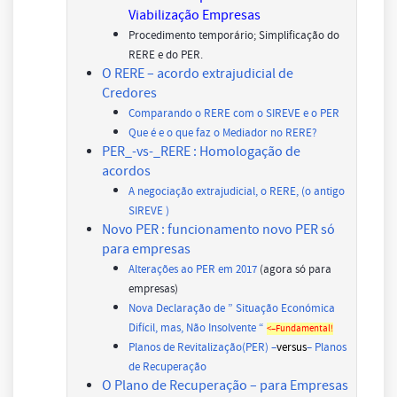
Viabilização Empresas
Procedimento temporário; Simplificação do
RERE e do PER.
O RERE – acordo extrajudicial de
Credores
Comparando o RERE com o SIREVE e o PER
Que é e o que faz o Mediador no RERE?
PER_-vs-_RERE : Homologação de
acordos
A negociação extrajudicial, o RERE, (o antigo
SIREVE )
Novo PER : funcionamento novo PER só
para empresas
Alterações ao PER em 2017
(agora só para
empresas)
Nova Declaração de ” Situação Económica
Difícil, mas, Não Insolvente “
<–Fundamental!
Planos de Revitalização(PER) –
versus
– Planos
de Recuperação
O Plano de Recuperação – para Empresas