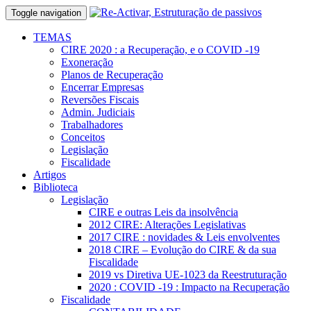
Toggle navigation
TEMAS
CIRE 2020 : a Recuperação, e o COVID -19
Exoneração
Planos de Recuperação
Encerrar Empresas
Reversões Fiscais
Admin. Judiciais
Trabalhadores
Conceitos
Legislação
Fiscalidade
Artigos
Biblioteca
Legislação
CIRE e outras Leis da insolvência
2012 CIRE: Alterações Legislativas
2017 CIRE : novidades & Leis envolventes
2018 CIRE – Evolução do CIRE & da sua
Fiscalidade
2019 vs Diretiva UE-1023 da Reestruturação
2020 : COVID -19 : Impacto na Recuperação
Fiscalidade