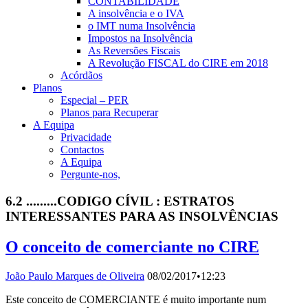
CONTABILIDADE
A insolvência e o IVA
o IMT numa Insolvência
Impostos na Insolvência
As Reversões Fiscais
A Revolução FISCAL do CIRE em 2018
Acórdãos
Planos
Especial – PER
Planos para Recuperar
A Equipa
Privacidade
Contactos
A Equipa
Pergunte-nos,
6.2 .........CODIGO CÍVIL : ESTRATOS
INTERESSANTES PARA AS INSOLVÊNCIAS
O conceito de comerciante no CIRE
João Paulo Marques de Oliveira
08/02/2017
•
12:23
Este conceito de COMERCIANTE é muito importante num