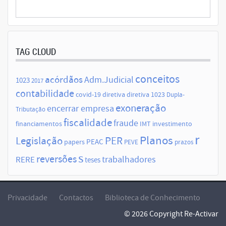
TAG CLOUD
conceitos
acórdãos
Adm.Judicial
1023
2017
contabilidade
covid-19
diretiva
diretiva 1023
Dupla-
exoneração
encerrar empresa
Tributação
fiscalidade
fraude
financiamentos
IMT
investimento
r
Planos
Legislação
PER
papers
PEAC
PEVE
prazos
s
reversões
trabalhadores
RERE
teses
Privacidade
Contactos
Biblioteca de Conhecimento
© 2026 Copyright Re-Activar