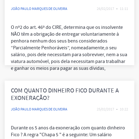
LEVAM AS MINHAS COISAS DE CASA?
JOÃO PAULO MARQUES DE OLIVEIRA
26/02/2017
•
11:11
O nº2 do art. 46º do CIRE, determina que os insolvente
NÃO têm a obrigação de entregar voluntariamente à
penhora nenhum dos seus bens considerados
“Parcialmente Penhoráveis”, nomeadamente,o seu
salário, pois dele necessitam para sobreviver, nem a sua
viatura automóvel, pois dela necessitam para trabalhar
e ganhar os meios para pagar as suas dívidas,
COM QUANTO DINHEIRO FICO DURANTE A
EXONERAÇÃO?
JOÃO PAULO MARQUES DE OLIVEIRA
25/02/2017
•
10:22
Durante os 5 anos da exoneração com quanto dinheiro
Fico ? A regra "Chapa 5 " é a seguinte: Um salário